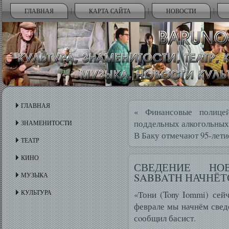
ГЛАВНАЯ
КАРТА САЙТА
НОВОСТИ
ГЛАВНАЯ
«
Финансовые полице
поддельных алкогольных.
ЗНАМЕНИТОСТИ
В Баку отмечают 95-лети
ТЕАТР
КИНО
СВЕДЕНИЕ НО
SABBATH НАЧНЁТ
МУЗЫКА
КУЛЬТУРА
«Тони (Tony Iommi) сей
феврале мы начнём свед
сοобщил басист.