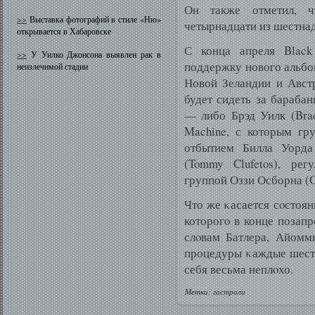
Он также отметил, ч
>>
Выставка фотографий в стиле «Ню»
четырнадцати из шестна
открывается в Хабаровске
С конца апреля Black 
>>
У Уилко Джонсона выявлен рак в
поддержку нового альбо
неизлечимой стадии
Новой Зеландии и Австр
будет сидеть за барабан
— либо Брэд Уилк (Brad
Machine, с которым гр
отбытием Билла Уорда
(Tommy Clufetos), ре
группой Оззи Осборна (O
Что же κасается сοстоян
которогο в конце позапр
слοвам Батлера, Айомм
процедуры κаждые шесть
себя весьма неплοхо.
Метки:
гастроли