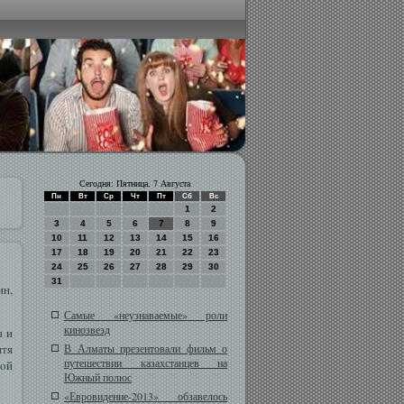
Сегодня: Пятница, 7 Августа
Пн
Вт
Ср
Чт
Пт
Сб
Вс
1
2
3
4
5
6
7
8
9
10
11
12
13
14
15
16
17
18
19
20
21
22
23
24
25
26
27
28
29
30
31
ин,
Самые «неузнаваемые» роли
кинозвезд
ы и
ятя
В Алматы презентовали фильм о
путешествии казахстанцев на
οй
Южный полюс
«Евровидение-2013» обзавелось