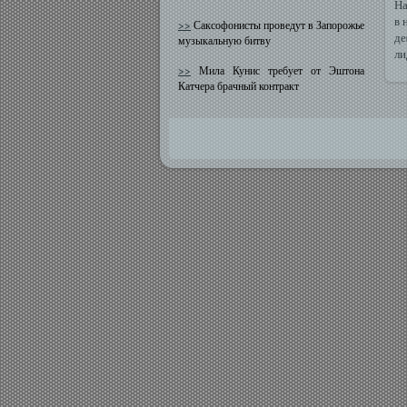
На
в 
>>
Саксофонисты проведут в Запорожье
де
музыкальную битву
ли
>>
Мила Кунис требует от Эштона
Катчера брачный контракт