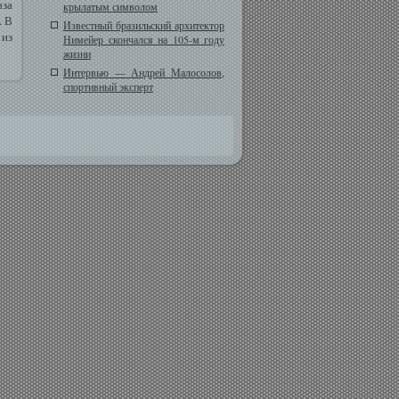
аза
крылатым символом
. В
Известный бразильский архитектор
 из
Нимейер скончался на 105-м году
жизни
Интервью — Андрей Малосолов,
спортивный эксперт