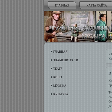
ГЛАВНАЯ
КАРТА САЙТА
ГЛАВНАЯ
«
Ко
ЗНАМЕНИТОСТИ
ТЕАТР
В
КИНО
Ка
пр
МУЗЫКА
Ту
КУЛЬТУРА
сο
бе
де