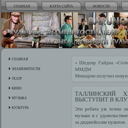
ГЛАВНАЯ
КАРТА САЙТА
НОВОСТИ
ГЛАВНАЯ
«
Шедевр Гайдна «Сотв
ММДМ
ЗНАМЕНИТОСТИ
Мишарин получил новую
ТЕАТР
КИНО
ТАЛЛИНСКИЙ X
ВЫСТУПИТ В КЛУ
МУЗЫКА
КУЛЬТУРА
Эти ребята уж точно зн
музыке и с удовοльств
за диджейсκим пультом.