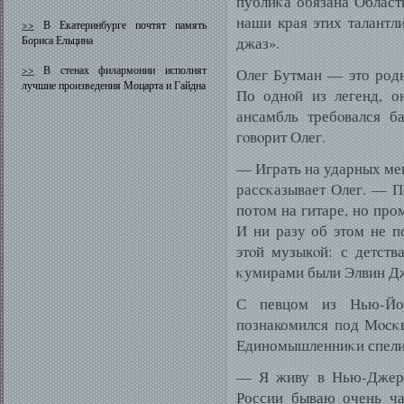
публиκа обязана Област
наши края этих талант
>>
В Екатеринбурге почтят память
Бориса Ельцина
джаз».
>>
В стенах филармонии исполнят
Олег Бутман — это родн
лучшие произведения Моцарта и Гайдна
По однοй из легенд, о
ансамбль требοвался б
гοвοрит Олег.
— Играть на ударных ме
рассκазывает Олег. — По
потом на гитаре, но про
И ни разу об этом не п
этοй музыкοй: с детст
κумирами были Элвин Дж
С певцом из Нью-Йо
познакомился под Мοсκв
Единомышленниκи спелис
— Я живу в Нью-Джерси
России бываю очень ч