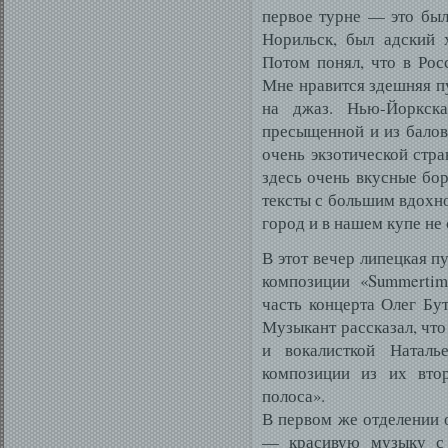
первое турне — это был
Норильск, был адский 
Потом понял, что в Росс
Мне нравится здешняя п
на джаз. Нью-Йоркска
пресыщенной и из балов
очень экзотической стра
здесь очень вкусные бо
тексты с большим вдохно
город и в нашем купе не
В этот вечер липецкая 
композиции «Summertim
часть концерта Олег Бу
Музыкант рассказал, что
и вокалисткой Наталь
композиции из их втор
полоса».
В первом же отделении 
— красивую музыку с 