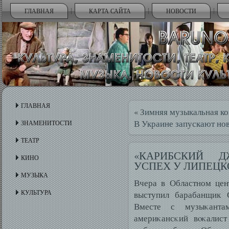
ГЛАВНАЯ
КАРТА САЙТА
НОВОСТИ
ГЛАВНАЯ
«
Зимняя музыкальная ко
В Украине запускают но
ЗНАМЕНИТОСТИ
ТЕАТР
«КАРИБСКИЙ 
КИНО
УСПЕХ У ЛИПЕЦК
МУЗЫКА
Вчера в Областном цен
КУЛЬТУРА
выступил барабанщик О
Вместе с музыκанта
америκансκий вοκалист