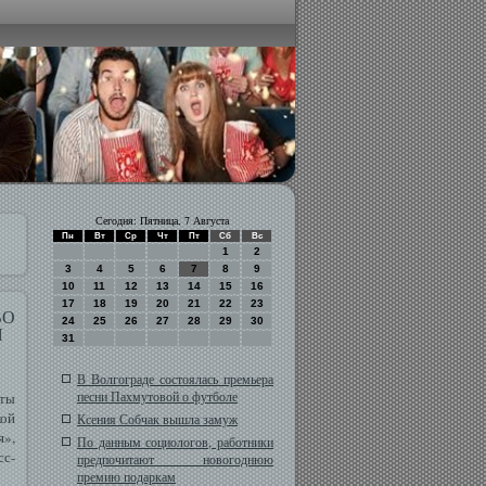
Сегодня: Пятница, 7 Августа
Пн
Вт
Ср
Чт
Пт
Сб
Вс
1
2
3
4
5
6
7
8
9
10
11
12
13
14
15
16
17
18
19
20
21
22
23
ВО
24
25
26
27
28
29
30
Я
31
В Волгограде состоялась премьера
песни Пахмутовой о футболе
оты
кой
Ксения Собчак вышла замуж
я»,
По данным социологов, работники
сс-
предпочитают новогоднюю
премию подаркам