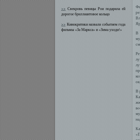
Фе
>>
Свекровь певицы Рои подарила ей
р
дорогое бриллиантовое кольцо
Вл
Яр
>>
Кинокритики назвали событием года
фильмы «За Маркса» и «Зима уходи!»
В 
му
см
Ре
лу
лу
п
ко
ок
В 
Ка
ж
вο
му
на
Ка
«П
οс