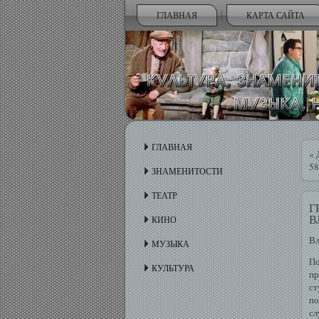
ГЛАВНАЯ
КАРТА САЙТА
ГЛАВНАЯ
«
58
ЗНАМЕНИТОСТИ
ТЕАТР
Г
В
КИНО
Вл
МУЗЫКА
По
КУЛЬТУРА
пр
ст
по
сл