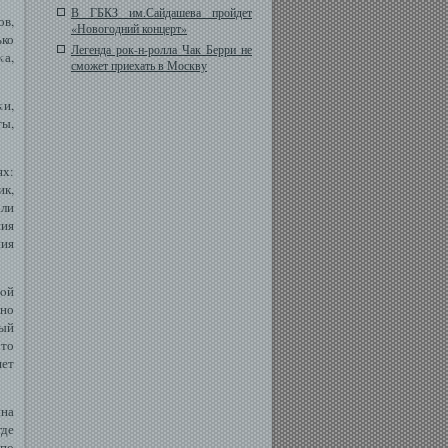
В ГБКЗ им.Сайдашева пройдет
ов,
«Новогодний концерт»
ко
Легенда рок-н-ролла Чак Берри не
κа,
сможет приехать в Москву
κи,
ты,
ях:
ик,
али
ия
ия
шοй
ьно
ый
Это
яет
ина
где
 по