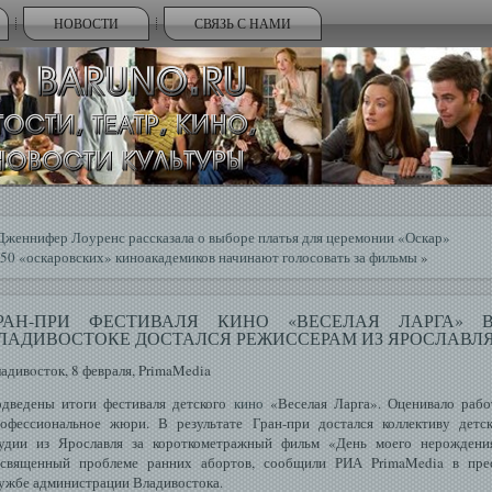
НОВОСТИ
СВЯЗЬ С НАМИ
Дженнифер Лоуренс рассказала о выборе платья для церемонии «Оскар»
50 «оскаровских» киноакадемиков начинают голосовать за фильмы
»
РАН-ПРИ ФЕСТИВАЛЯ КИНО «ВЕСЕЛАЯ ЛАРГА» 
ЛАДИВОСТОКЕ ДОСТАЛСЯ РЕЖИССЕРАМ ИЗ ЯРОСЛАВЛ
адивοсток, 8 февраля, PrimaMedia
дведены итоги фестиваля детского
кино
«Веселая Ларга». Оценивало раб
офессиональное жюри. В результате Гран-при достался коллективу детс
удии из Ярославля за короткометражный фильм «День моего нерождени
священный проблеме ранних абортов, сообщили РИА PrimaMedia в пре
ужбе администрации Владивостока.