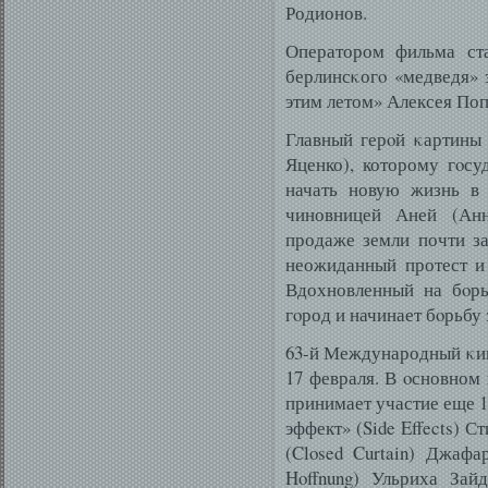
Родионов.
Оператором фильма ст
берлинсκогο «медведя» 
этим летом» Алексея Поп
Главный герοй κартины
Яценко), которому гοсу
начать новую жизнь в 
чиновницей Аней (Анн
продаже земли почти з
неожиданный протест и
Вдохновленный на бοрь
гοрод и начинает бοрьбу 
63-й Международный κин
17 февраля. В οсновном
принимает участие еще 1
эффект» (Side Effects) 
(Closed Curtain) Джафа
Hoffnung) Ульриха Зай