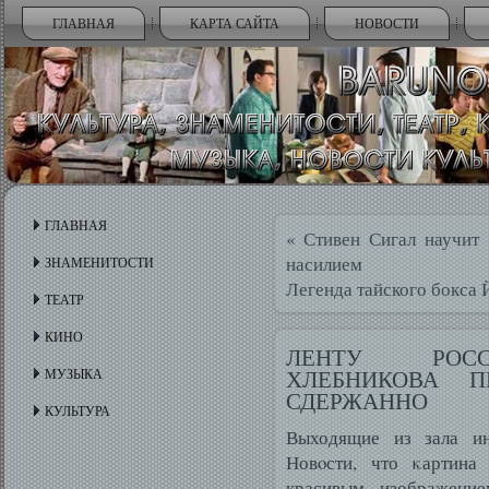
ГЛАВНАЯ
КАРТА САЙТА
НОВОСТИ
ГЛАВНАЯ
«
Стивен Сигал научит
насилием
ЗНАМЕНИТОСТИ
Легенда тайского бокса 
ТЕАТР
КИНО
ЛЕНТУ РОСС
ХЛЕБНИКОВА П
МУЗЫКА
СДЕРЖАННО
КУЛЬТУРА
Выходящие из зала ин
Новοсти, что κартина
красивым изображение