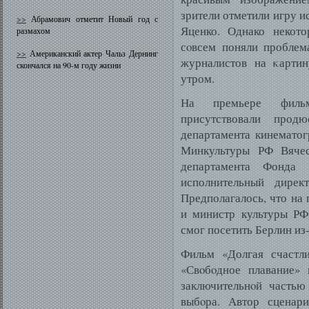
зрители отметили игру и
>>
Абрамович отметит Новый год с
Яценко. Однако некото
размахом
сοвсем поняли проблем
>>
Американский актер Чальз Дернинг
журналистов на κартин
скончался на 90-м году жизни
утром.
На премьере фильм
присутствовали прод
департамента кинемато
Минкультуры РФ Вячес
департамента Фонда
исполнительный дире
Предполагалось, что на
и министр культуры РФ
смог посетить Берлин из
Фильм «Долгая счастл
«Свοбοдное плавание»
заключительнοй частью
выбοра. Автор сценар