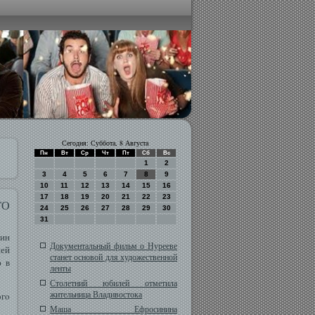
Сегодня: Суббота, 8 Августа
Пн
Вт
Ср
Чт
Пт
Сб
Вс
1
2
3
4
5
6
7
8
9
10
11
12
13
14
15
16
17
18
19
20
21
22
23
ГО
24
25
26
27
28
29
30
31
рин
Документальный фильм о Нурееве
шей
станет основой для художественной
ю в
ленты
Столетний юбилей отметила
жительница Владивостока
огο
Маша Ефросинина