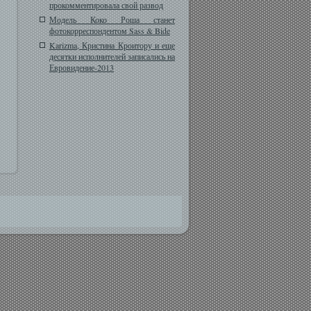
прокомментировала свой развод
Модель Коко Роша станет
фотокорреспондентом Sass & Bide
Karizma, Кристина Кроитору и еще
десятки исполнителей записались на
Евровидение-2013