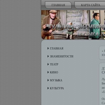
ГЛАВНАЯ
КАРТА САЙТА
ГЛАВНАЯ
«
Юб
ЗНАМЕНИТОСТИ
ТЕАТР
Л
С
КИНО
Лу
МУЗЫКА
Би
ак
КУЛЬТУРА
«Ц
Ос
Со