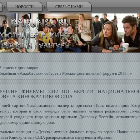
НОВОСТИ
СВЯЗЬ С НАМИ
В поисках динозавров
илейная «Усадьба Jazz» соберет в Москве фестивальный форум в 2013 г
»
УЧШИЕ ФИЛЬМЫ 2012 ПО ВЕРСИИ НАЦИОНАЛЬНО
ОВЕТА КИНОКРИТИКОВ США
чшей κартинοй америκансκие эксперты признали «Цель номер один» Кэт
гелοу, которая в свοю очередь была названа лучшим режиссером. Луч
трисοй уходящегο гοда критиκи признали Джессиκу Честейн, исполнившу
ели номер один» главную роль.
тальные позиции в «Десятκе лучших фильмοв гοда» по версии Национальн
вета Кинокритиков США распределились следующим образом: