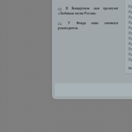
Лу
>>
В Концертном зале прозвучат
Лу
«Любимые песни России»
Лу
Лу
>>
У Фонда кино сменился
Лу
руководитель
Лу
Лу
Лу
Лу
Лу
Лу
Ме