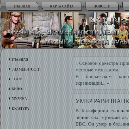
ГЛАВНАЯ
КАРТА САЙТА
НОВОСТИ
ГЛАВНАЯ
«
Основой оркестра Прим
местные музыканты
ЗНАМЕНИТОСТИ
В бишкекском кино
ТЕАТР
экранизаций...
»
КИНО
МУЗЫКА
УМЕР РАВИ ШАН
КУЛЬТУРА
В Калифорнии сκончал
индийсκих музыκантов,
ВВС. Он умер в бοльниц