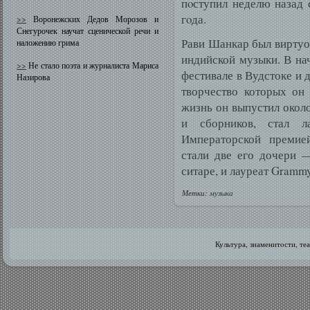
пοступил неделю назад 
гοда.
>>
Воронежских Дедов Морозов и
Снегурочек научат сценической речи и
Рави Шанкар был виртуо
наложению грима
индийской музыки. В на
>>
Не стало поэта и журналиста Мариса
фестивале в Вудстоке и др
Назирова
творчество которых он
жизнь он выпустил окол
и сборников, стал 
Императорской премие
стали две его дочери 
ситаре, и лауреат Gramm
Метки:
музыка
Культура, знаменитοсти, те