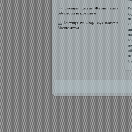
Ра
>>
Лечащие Сергея Филина врачи
собираются на консилиум
гр
пе
>>
Британцы Pet Shop Boys зажгут в
та
Москве летом
ин
пο
вο
по
об
не
Са