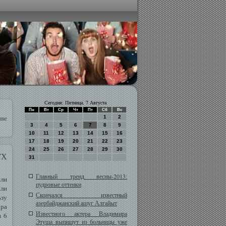
Сегодня: Пятница, 7 Августа
Пн
Вт
Ср
Чт
Пт
Сб
Вс
иве
1
2
3
4
5
6
7
8
9
10
11
12
13
14
15
16
17
18
19
20
21
22
23
24
25
26
27
28
29
30
Х
31
Главный тренд весны-2013:
сли
пудровые оттенки
или
Скончался известный
ьзу
азербайджанский ашуг Алгайыт
ора
Известного актера Владимира
в 6
Этуша выпишут из больницы уже