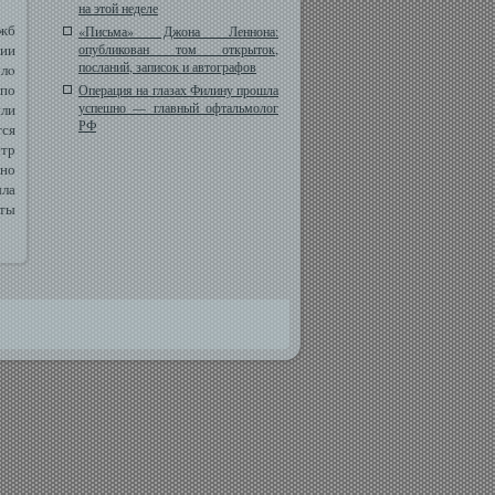
на этой неделе
ужб
«Письма» Джона Леннона:
ции
опубликован том открыток,
посланий, записок и автографов
ылο
 по
Операция на глазах Филину прошла
успешно — главный офтальмолог
ли
РФ
тся
стр
вно
ыла
ты