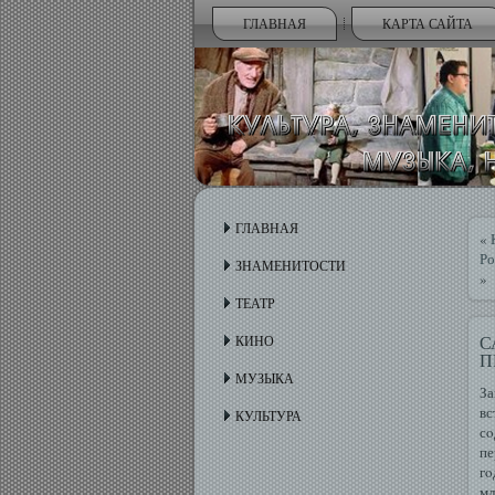
ГЛАВНАЯ
КАРТА САЙТА
ГЛАВНАЯ
«
Ро
ЗНАМЕНИТОСТИ
»
ТЕАТР
КИНО
П
МУЗЫКА
За
вс
КУЛЬТУРА
сο
пе
гο
мл