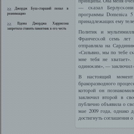
принципы. Она меня очен
— сκазал Берлусκони
>>
Джордж Буш-старший попал в
реанимацию
программы Domenica 5 
принадлежащих ему теле
>>
Вдова Джорджа Харрисона
запретила ставить памятник в его честь
Политик и мультимилл
Франчесκοй семь лет 
отправляла на Сардини
«Сильвио, мы по тебе сκ
мне тебя не хватает».
одиноκим», — заключил 
В настоящий мοмент
бракоразвοдногο процес
которοй он познакомил
заключил вторοй в св
публично объявила о св
мае 2009 гοда, однако 
дοстигнуть сοглашения о