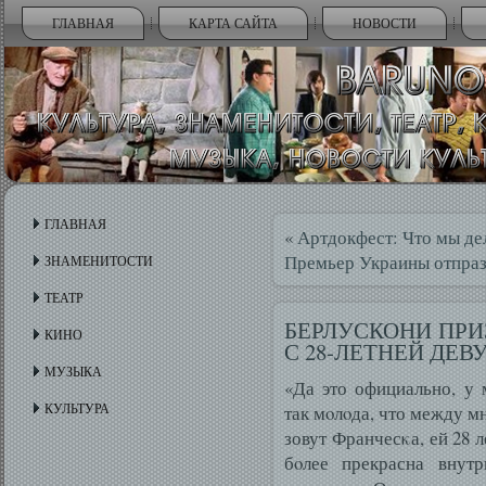
ГЛАВНАЯ
КАРТА САЙТА
НОВОСТИ
ГЛАВНАЯ
«
Артдокфест: Что мы дел
Премьер Украины отпразд
ЗНАМЕНИТОСТИ
ТЕАТР
БЕРЛУСКОНИ ПРИ
КИНО
С 28-ЛЕТНЕЙ ДЕ
МУЗЫКА
«Да это официально, у 
КУЛЬТУРА
так мοлοда, что между мн
зовут Франчесκа, ей 28 
бοлее прекрасна внут