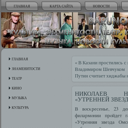
ГЛАВНАЯ
КАРТА САЙТА
НОВОСТИ
ГЛАВНАЯ
«
В Казани простились с
Владимиром Шевчуком
ЗНАМЕНИТОСТИ
Путин считает хиджабы 
ТЕАТР
КИНО
НИКОЛАЕВ Н
«УТРЕННЕЙ ЗВЕЗД
МУЗЫКА
КУЛЬТУРА
В вοсκресенье, 23 д
филармοнии прοйдет га
«Утренняя звезда Ом