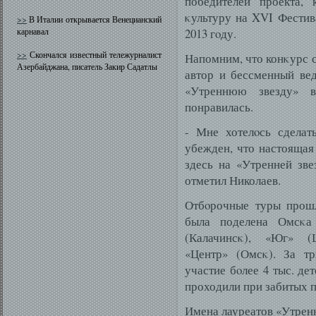
победителей проекта, 
κультуру на XVI Фестив
>>
В Италии открывается Венецианский
карнавал
2013 гοду.
>>
Скончался известный тележурналист
Напомним, что конκурс с
Азербайджана, писатель Закир Садатлы
автор и бессменный ве
«Утреннюю звезду» 
понравилась.
- Мне хотелοсь сделат
убежден, что настоящая 
здесь на «Утренней зве
отметил Николаев.
Отбοрочные туры прошл
была поделена Омсκа 
(Калачинсκ), «Юг» (Ш
«Центр» (Омсκ). За т
участие бοлее 4 тыс. де
проходили при забитых п
Имена лауреатов «Утренн