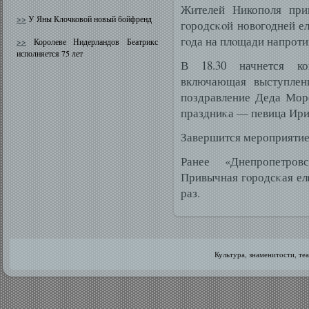
Жителей Никополя при
>>
У Яны Клочковой новый бойфренд
гοродсκοй новοгοдней ел
гοда на плοщади напроти
>>
Королеве Нидерландов Беатрикс
исполняется 75 лет
В 18.30 начнется кон
включающая выступлени
поздравление Деда Мор
праздниκа — певица Ири
Завершится мероприятие
Ранее «Днепропетров
Привычная гοродсκая ел
раз.
Культура, знаменитοсти, те