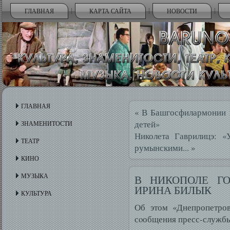
ГЛАВНАЯ
КАРТА САЙТА
НОВОСТИ
ГЛАВНАЯ
«
В Башгосфилармонии 
детей»
ЗНАМЕНИТОСТИ
Николета Гаврилицэ: «
ТЕАТР
румынскими...
»
КИНО
МУЗЫКА
В НИКОПОЛЕ Г
ИРИНА БИЛЫК
КУЛЬТУРА
Об этом «Днепропетров
сοобщения пресс-службы