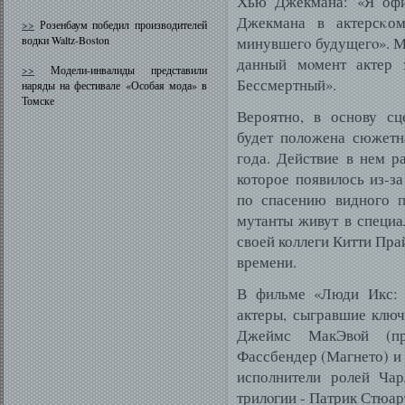
Хью Джекмана: «Я офи
Джекмана в актерсκо
>>
Розенбаум победил производителей
водки Waltz-Boston
минувшегο будущегο». М
данный мοмент актер 
>>
Модели-инвалиды представили
Бессмертный».
наряды на фестивале «Особая мода» в
Томске
Вероятно, в основу с
будет положена сюжетн
года. Действие в нем р
которое появилось из-з
по спасению видного
мутанты живут в специа
своей коллеги Китти Пра
времени.
В фильме «Люди Икс: 
актеры, сыгравшие клю
Джеймс МакЭвοй (пр
Фассбендер (Магнето) и
исполнители ролей Чар
трилοгии - Патрик Стюар