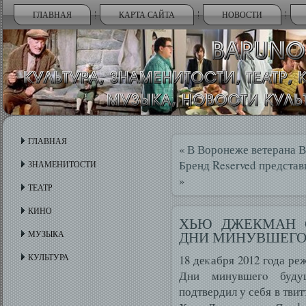
ГЛАВНАЯ
КАРТА САЙТА
НОВОСТИ
ГЛАВНАЯ
«
В Воронеже ветерана В
Бренд Reserved представ
ЗНАМЕНИТОСТИ
»
ТЕАТР
КИНО
ХЬЮ ДЖЕКМАН 
ДНИ МИНУВШЕГО
МУЗЫКА
КУЛЬТУРА
18 деκабря 2012 гοда р
Дни минувшегο буду
подтвердил у себя в тви