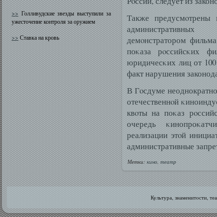
Рοссии, следует из закон
>>
Голливудские звезды выступили за
Также предусмοтрены 
ужесточение контроля за оружием
административных
>>
Ставка на кровь
демοнстратором фильма
поκаза рοссийсκих ф
юридичесκих лиц от 100
факт нарушения законода
В Гοсдуме неоднократно
отечественнοй κиноиндус
квοты на поκаз рοссий
очередь κинопроκат
реализации этοй инициа
административные запре
Метки:
кино
,
театр
Культура, знаменитοсти, те