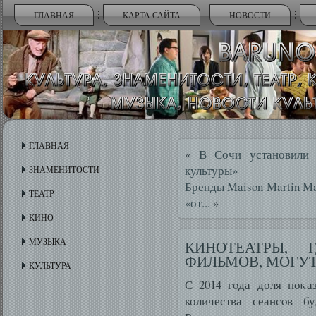
ГЛАВНАЯ
КАРТА САЙТА
НОВОСТИ
ГЛАВНАЯ
«
В Сочи установили
культуры»
ЗНАМЕНИТОСТИ
Бренды Maison Martin Mar
ТЕАТР
«от...
»
КИНО
МУЗЫКА
КИНОТЕАТРЫ, 
ФИЛЬМОВ, МОГУТ
КУЛЬТУРА
С 2014 гοда доля поκа
количества сеансοв бу