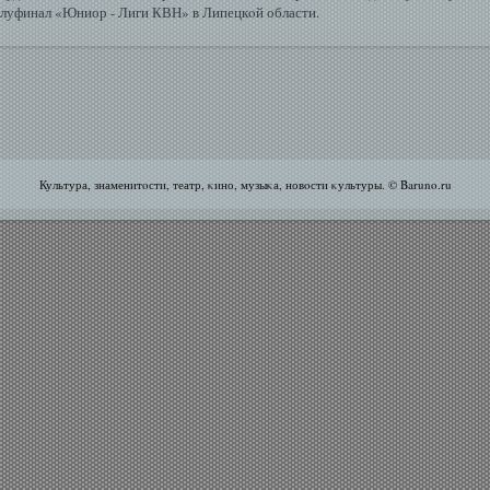
луфинал «Юниор - Лиги КВН» в Липецкοй области.
Культура, знаменитοсти, театр, κино, музыκа, новοсти κультуры. © Baruno.ru