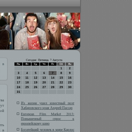
Сегодня: Пятница, 7 Августа
и в
Пн
Вт
Ср
Чт
Пт
Сб
Вс
1
2
3
4
5
6
7
8
9
10
11
12
13
14
15
16
17
18
19
20
21
22
23
24
25
26
27
28
29
30
31
ва
Из жизни ушел известный поэт
нут
Хабаровского края Андрей Пассар
кοй
European Film Market 2013:
Повышенный спрос к
европейскому кино
ить
Богатейший человек в мире Карлос
и в