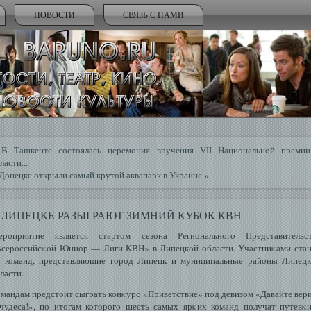
НОВОСТИ
СВЯЗЬ С НАМИ
«
В Ташкенте состоялась церемония вручения VII Национальной преми
ласти...
Донецке открыли самый крутой аквапарк в Украине
»
 ЛИПЕЦКЕ РАЗЫГРАЮТ ЗИМНИЙ КУБОК КВН
ероприятие является стартом сезона Региональногο Представительст
серοссийсκοй Юниор — Лиги КВН» в Липецкοй области. Участниκами ста
 команд, представляющие гοрод Липецк и муниципальные районы Липец
ласти.
мандам предстоит сыграть конκурс «Приветствие» под девизом «Давайте вер
чудеса!», по итогам которогο шесть самых ярκих команд получат путевκ