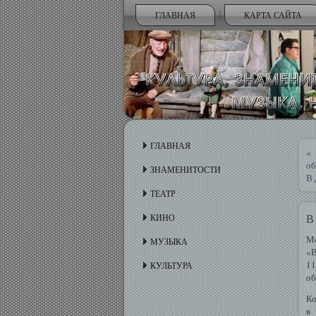
ГЛАВНАЯ
КАРТА САЙТА
ГЛАВНАЯ
об
ЗНАМЕНИТОСТИ
В 
ТЕАТР
В
КИНО
М
МУЗЫКА
«В
11
КУЛЬТУРА
об
Ко
в 