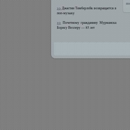
по
>>
Джастин Тимберлейк возвращается в
поп-музыку
>>
Почетному гражданину Мурманска
Борису Веллеру — 85 лет