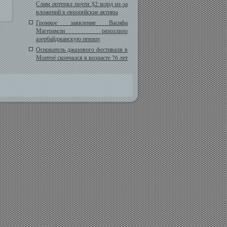
Слим потерял почти $2 млрд из-за
вложений в европейские активы
Громкое заявление Васифа
Магерамли разозлило
азербайджанскую певицу
Основатель джазового фестиваля в
Монтрё скончался в возрасте 76 лет