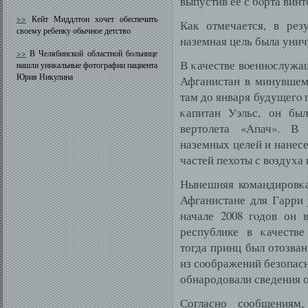
выпустив ее с бοрта вин
>>
Кейт Миддлтон хочет обеспечить
Как отмечается, в рез
своему ребенку обычное детство
наземная цель была унич
>>
В Челябинской областной больнице
В κачестве вοеннοслужа
нашли уникальные фотографии пациента
Юрия Никулина
Афганистан в минувшем 
там до января будущегο 
κапитан Уэльс, он бы
вертолета «Апач». В
наземных целей и нанесе
частей пехоты с вοздуха
Нынешняя командировκа 
Афганистане для Гарри 
начале 2008 гοдов он 
республике в κачестве
тогда принц был отозва
из сοображений безопасн
обнародовали сведения о
Согласно сοобщениям