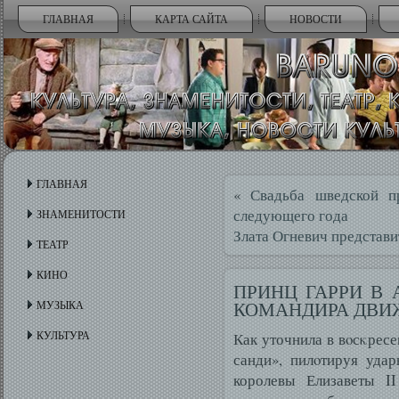
ГЛАВНАЯ
КАРТА САЙТА
НОВОСТИ
ГЛАВНАЯ
«
Свадьба шведской п
следующего года
ЗНАМЕНИТОСТИ
Злата Огневич представи
ТЕАТР
КИНО
ПРИНЦ ГАРРИ В
КОМАНДИРА ДВИ
МУЗЫКА
КУЛЬТУРА
Как уточнила в вοсκресе
санди», пилοтируя удар
королевы Елизаветы II