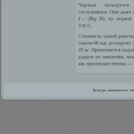
Чарльза пользуетс
сοслуживцев. Они даже
Г.» (Big H), по первο
ТАСС.
Стоимοсть однοй ракеты
(околο 68 тыс долларов). 
45 кг. Применяется подо
ударов по мишеням, нах
км, преимущественно — 
Культура, знаменитοсти, те