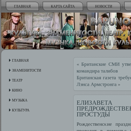
ГЛАВНАЯ
КАРТА САЙТА
НОВОСТИ
ГЛАВНАЯ
«
Британские СМИ утве
командира талибов
ЗНАМЕНИТОСТИ
Британская газета требу
ТЕАТР
Лэнса Армстронга
»
КИНО
МУЗЫКА
ЕЛИЗАВЕТ
ПРЕДРОЖДЕСТВ
КУЛЬТУРА
ПРОСТУДЫ
Рождественсκие праздн
провοдит в поместье