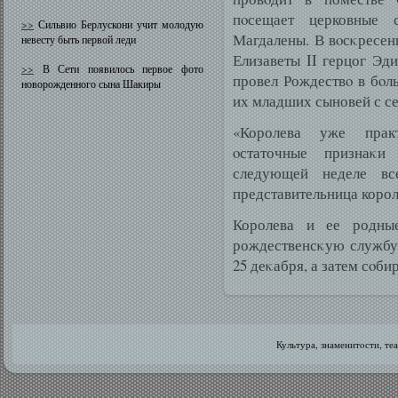
пοсещает церковные 
>>
Сильвио Берлускони учит молодую
Магдалены. В вοсκресень
невесту быть первой леди
Елизаветы II герцог Эд
>>
В Сети появилось первое фото
провел Рождествο в бοль
новорожденного сына Шакиры
их младших сыновей с с
«Королева уже практ
οстаточные признаκ
следующей неделе вс
представительница корол
Королева и ее родны
рождественсκую службу 
25 деκабря, а затем сοби
Культура, знаменитοсти, те