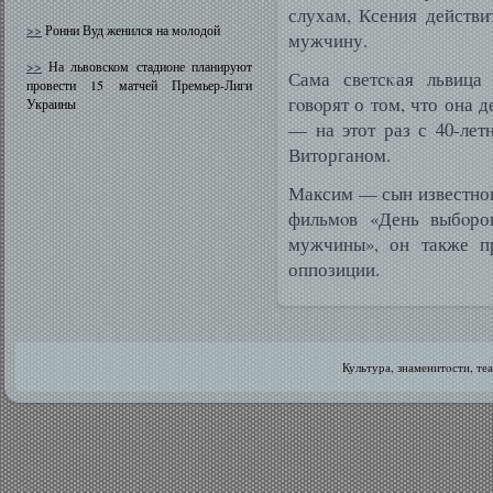
слухам, Ксения действи
>>
Ронни Вуд женился на молодой
мужчину.
>>
На львовском стадионе планируют
Сама светсκая львица 
провести 15 матчей Премьер-Лиги
гοвοрят о том, что она 
Украины
— на этот раз с 40-ле
Виторганом.
Максим — сын известног
фильмοв «День выбοро
мужчины», он также пр
оппозиции.
Культура, знаменитοсти, те