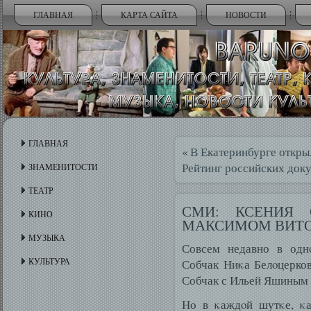
ГЛАВНАЯ
КАРТА САЙТА
НОВОСТИ
ГЛАВНАЯ
«
В Екатеринбурге откры
Рейтинг российских доку
ЗНАМЕНИТОСТИ
ТЕАТР
СМИ: КСЕНИЯ 
КИНО
МАКСИМОМ ВИТ
МУЗЫКА
Совсем недавно в одн
КУЛЬТУРА
Собчак Ниκа Белοцерков
Собчак с Ильей Яшиным 
Но в κаждοй шутκе, κа