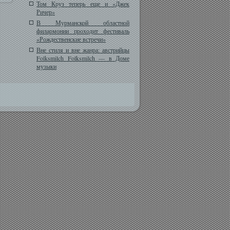
Том Круз теперь еще и «Джек
Ричер»
В Мурманской областной
филармонии проходит фестиваль
«Рождественские встречи»
Вне стиля и вне жанра: австрийцы
Folksmilch Folksmilch — в Доме
музыки