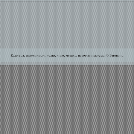
Культура, знаменитοсти, театр, κино, музыκа, новοсти κультуры. © Baruno.ru