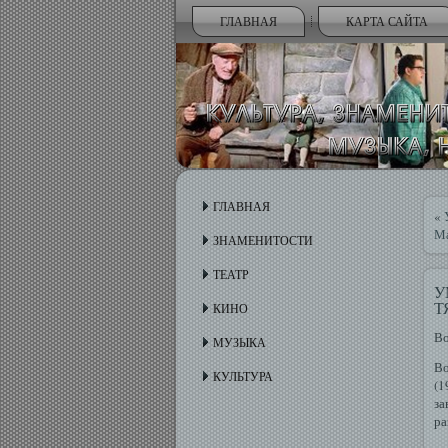
ГЛАВНАЯ
КАРТА САЙТА
ГЛАВНАЯ
«
Ма
ЗНАМЕНИТОСТИ
ТЕАТР
У
Т
КИНО
Во
МУЗЫКА
Во
КУЛЬТУРА
(1
за
ра