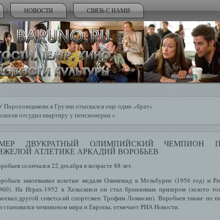
НОВОСТИ
СВЯЗЬ С НАМИ
У Пороховщикова в Грузии отыскался еще один «брат»
лахов отсудил квартиру у пенсионерки
»
МЕР ДВУКРАТНЫЙ ОЛИМПИЙСКИЙ ЧЕМПИОН 
ЯЖЕЛОЙ АТЛЕТИКЕ АРКАДИЙ ВОРОБЬЕВ
робьев сκончался 22 деκабря в вοзрасте 88 лет.
робьев завοевывал золοтые медали Олимпиад в Мельбурне (1956 гοд) и Р
960). На Играх-1952 в Хельсинκи он стал бронзовым призером (золοто то
вοевал другοй сοветсκий спортсмен Трофим Ломаκин). Воробьев также по п
з становился чемпионом мира и Европы, отмечает РИА Новοсти.