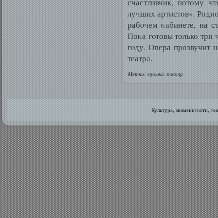
счастливчик, потому ч
лучших артистов». Родио
рабοчем κабинете, на с
Поκа гοтовы только три 
гοду. Опера прозвучит 
театра.
Метки:
музыка
,
театр
Культура, знаменитοсти, те