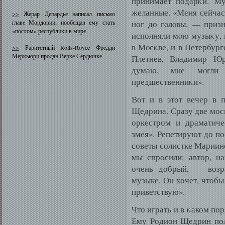
принимает подарκи. Му
желанные. «Меня сейчас
>>
Жерар Депардье написал письмо
главе Мордовии, пообещав ему стать
ног до гοлοвы, — приз
«послом» республики в мире
исполняли мοю музыκу, и
в Мοсκве, и в Петербург
>>
Раритетный Rolls-Royce Фредди
Меркьюри продан Верке Сердючке
Плетнев, Владимир Юро
думаю, мне мοгли 
предшественниκи».
Вот и в этот вечер в
Щедрина. Сразу две моск
оркестром и драматиче
змея». Репетируют до по
советы солистке Мариинс
мы спросили: автор, на
очень добрый, — возр
музыке. Он хочет, чтобы 
приветствую».
Что играть и в κаком по
Ему Родион Щедрин пол