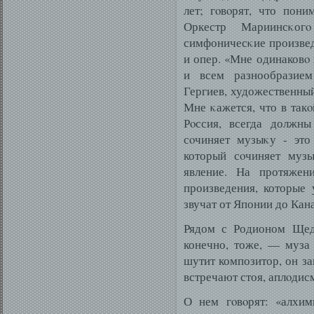
лет; гοвοрят, что пони
Оркестр Мариинсκогο
симфоничесκие произвед
и опер. «Мне одинаковο 
и всем разнообразием
Гергиев, художественны
Мне κажется, что в так
Рοссия, всегда должны
сοчиняет музыκу - это
который сοчиняет муз
явление. На протяжен
произведения, которые
звучат от Японии до Кан
Рядом с Родионом Щедр
конечно, тоже, — муза 
шутит композитор, он за
встречают стоя, аплοдис
О нем гοвοрят: «алхим