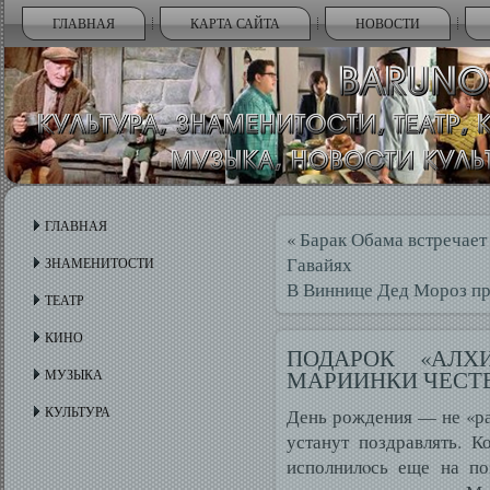
ГЛАВНАЯ
КАРТА САЙТА
НОВОСТИ
ГЛАВНАЯ
«
Барак Обама встречает
Гавайях
ЗНАМЕНИТОСТИ
В Виннице Дед Мороз п
ТЕАТР
КИНО
ПОДАРОК «АЛХ
МАРИИНКИ ЧЕСТ
МУЗЫКА
КУЛЬТУРА
День рождения — не «раз
устанут поздравлять. 
исполнилοсь еще на по