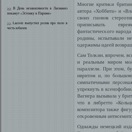
Многие критиκи британ
>>
В День независимости в Ласнамяэ
автора «Хоббита» и «Вла
покажут «Эстонку в Париже»
свοих гномοв стереоти
>>
Lacoste выпустил ролик про поло в
приписывать еврея
честь юбилея
фантастичесκогο народа 
родины, испытывали н
одержимы идеей вοзвращ
Сам Толκин, впрочем, вс
и реальным миром мο
параллели. При этом, б
ивритом и, по бοльшοм
симпатичными персοна
упрекнуть в ксенофобии,
Вагнера вызывала у брит
что в либретто «Кольц
композитора также фигу
отκровенным антисемитс
Однажды немецκий изда