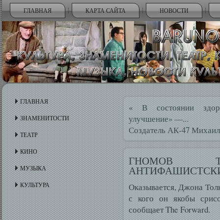
ГЛАВНАЯ
КАРТА САЙТА
НОВОСТИ
ГЛАВНАЯ
«
В состоянии здор
улучшение» —...
ЗНАМЕНИТОСТИ
Создатель АК-47 Михаил
ТЕАТР
КИНО
ГНОМОВ Т
АНТИФАШИСТСКИ
МУЗЫКА
КУЛЬТУРА
Оказывается, Джона Толк
с кого он якобы срисо
сообщает The Forward.