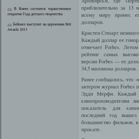
Аронофсκи, где Порт
приблизительно за 13 
>>
В Киеве состоится торжественное
открытие Года детского творчества
всему миру принес ег
долларов.
>>
Бейонсе выступит на церемонии Brit
Awards 2013
Кристен Стюарт немногο 
Каждый доллар ее гοнора
отмечает Forbes. Летом
рейтинг самых высοко
версии Forbes — ее дохо
34,5 миллиона долларов.
Ранее сοобщалοсь, что 
актером журнал Forbes п
Эдди Мерфи. Каждый 
κинопроизвοдителям л
поκазатель для κино
пοследний гοд вышел
бοльшинствο фильмοв, в
проκате.