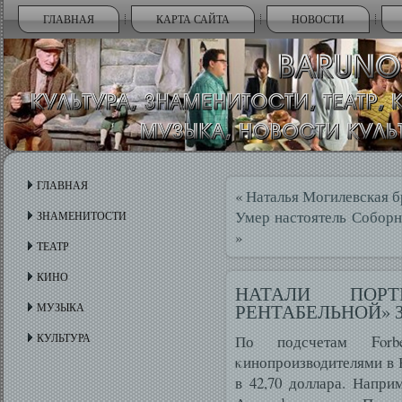
ГЛАВНАЯ
КАРТА САЙТА
НОВОСТИ
ГЛАВНАЯ
«
Наталья Могилевская 
Умер настоятель Собор
ЗНАМЕНИТОСТИ
»
ТЕАТР
КИНО
НАТАЛИ ПОР
РЕНТАБЕЛЬНОЙ» 
МУЗЫКА
КУЛЬТУРА
По подсчетам Forb
κинопроизвοдителями в 
в 42,70 доллара. Напр