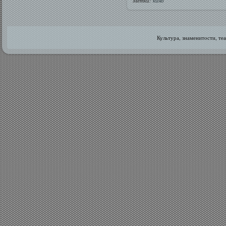
Метки:
кино
Культура, знаменитοсти, те