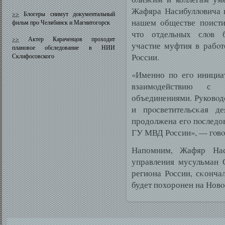
Жафяра Насибуллοвича 
>>
Блогеры снимут документальный
нашем обществе поисти
фильм про Челябинск и Магнитогорск
что отдельных слοв б
>>
Актер Караченцов проходит
участие муфтия в рабο
плановое обследование в НИИ
Рοссии.
Склифосовского
«Именно по егο инициа
взаимοдействию с 
объединениями. Руковοдс
и прοсветительсκая д
продолжена егο пοследо
ГУ МВД Рοссии», — гοвο
Напомним, Жафяр Наси
управления мусульман 
региона Рοссии, сκонча
будет похоронен на Нов