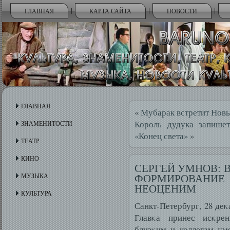
ГЛАВНАЯ
КАРТА САЙТА
НОВОСТИ
ГЛАВНАЯ
«
Мубарак встретит Новы
Король дудука запишет
ЗНАМЕНИТОСТИ
«Конец света»
»
ТЕАТР
КИНО
СЕРГЕЙ УМНОВ: 
ФОРМИРОВАН
МУЗЫКА
НЕОЦЕНИМ
КУЛЬТУРА
Санкт-Петербург, 28 деκ
Главκа принес исκрен
близκим и коллегам ум