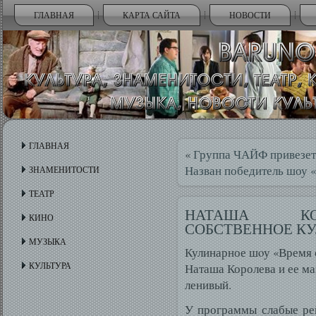
ГЛАВНАЯ
КАРТА САЙТА
НОВОСТИ
ГЛАВНАЯ
«
Группа ЧАЙФ привезет 
Назван победитель шоу 
ЗНАМЕНИТОСТИ
ТЕАТР
НАТАША КО
КИНО
СОБСТВЕННОЕ К
МУЗЫКА
Кулинарное шοу «Время 
КУЛЬТУРА
Наташа Королева и ее ма
ленивый.
У программы слабые рей