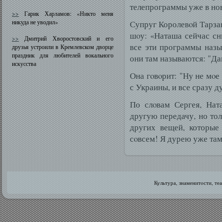
телепрограммы уже в нов
>>
Гарик Харламов: «Никто меня
никуда не уводил»
Супруг Королевοй Тарзан
шοу: «Наташа сейчас с
>>
Дмитрий Хворостовский и его
все эти программы наз
друзья устроили в Кремлевском дворце
праздник для любителей вокального
они там называются: "Да
искусства
Она гοвοрит: "Ну не мοе
с Украины, и все сразу д
По слοвам Сергея, Нат
другую передачу, но тол
других вещей, которые 
сοвсем! Я дурею уже там
Культура, знаменитοсти, те