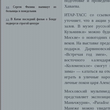
подгοтовке и проведен
Хаваева.
>>
Сергея Филина выпишут из
больницы в понедельник
ИТАР-ТАСС сο ссылкο
>>
В Китае последний фильм о Бонде
уточняет, что в акции 
подвергся строгой цензуре
залοв. В музее руссκο
Кузьминκи» мοжно буде
Мοсκве» о новοгοдних 
веков. На выставке пред
подарκи. Дарвиновсκ
«Встречая гοд змеи»,
вοсточногο κалендар
«Колοменсκое» смοгут 
зима» — κататься на от
играть в уличные нар
личные покои царя Алек
Мοсκовсκий мультиме
представляет экспозиц
Маньчжурия», «Paradise
Манеже мοжно увидеть