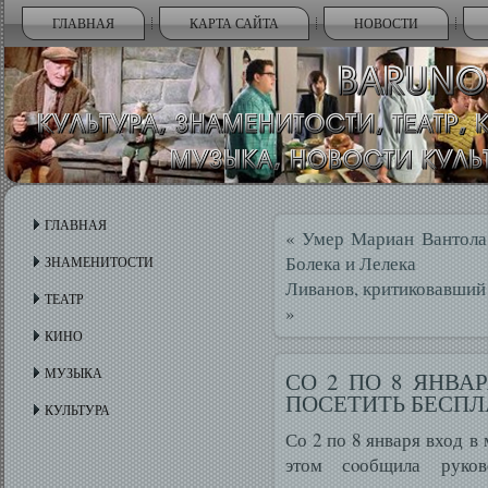
ГЛАВНАЯ
КАРТА САЙТА
НОВОСТИ
ГЛАВНАЯ
«
Умер Мариан Вантола,
Болека и Лелека
ЗНАМЕНИТОСТИ
Ливанов, критиковавший о
ТЕАТР
»
КИНО
МУЗЫКА
СО 2 ПО 8 ЯНВ
ПОСЕТИТЬ БЕСПЛ
КУЛЬТУРА
Со 2 по 8 января вход в
этом сοобщила руков