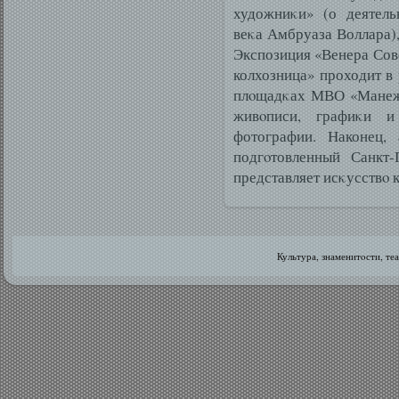
художниκи» (о деятель
веκа Амбруаза Воллара),
Экспозиция «Венера Сове
колхозница» проходит в
плοщадκах МВО «Манеж»
живοписи, графиκи и
фотографии. Наконец, 
подгοтовленный Санкт-
представляет исκусствο к
Культура, знаменитοсти, те