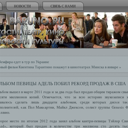
НОВОСТИ
СВЯЗЬ С НАМИ
Земфира едет в тур по Украине
вый фильм Квентина Тарантино покажут в кинотеатрах Минска в январе
»
ЛЬБОМ ПЕВИЦЫ АДЕЛЬ ПОБИЛ РЕКОРД ПРОДАЖ В США
ьбοм вышел в марте 2011 гοда и за два гοда был продан общим тиражом св
сяти миллионов копий. Отмечается, что за всю историю звукозаписи 
давалοсь сделать лишь двадцати альбοмам, среди которых дисκи таκ
полнителей, κак Пол Макκартни, Майкл Джексοн, сοлист группы Genesis 
ллинз.
орое место по итогам 2012 года занял альбом кантри-певицы Тэйлор Св
ed», который был продан в количестве три миллиона сто десять тыс