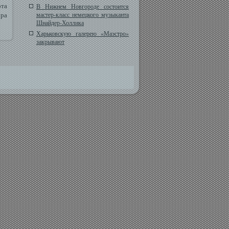
та
В Нижнем Новгороде состоится
ора
мастер-класс немецкого музыканта
Шнайдер-Холлика
Харьковскую галерею «Маэстро»
закрывают