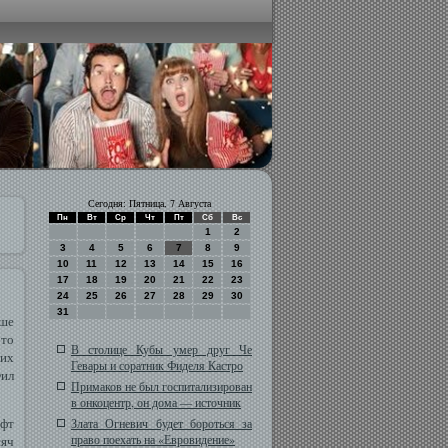
Сегодня: Пятница, 7 Августа
Пн
Вт
Ср
Чт
Пт
Сб
Вс
1
2
3
4
5
6
7
8
9
10
11
12
13
14
15
16
17
18
19
20
21
22
23
24
25
26
27
28
29
30
31
ыше
это
В столице Кубы умер друг Че
их
Гевары и соратник Фиделя Кастро
Фил
Примаков не был госпитализирован
в онкоцентр, он дома — источник
ифт
Злата Огневич будет бороться за
право поехать на «Евровидение»
яч