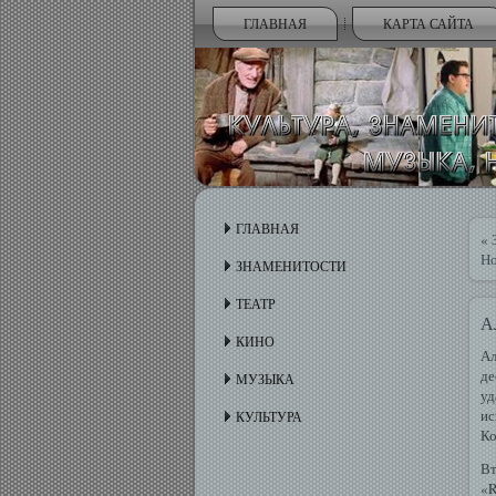
ГЛАВНАЯ
КАРТА САЙТА
ГЛАВНАЯ
«
Но
ЗНАМЕНИТОСТИ
ТЕАТР
А
КИНО
Ал
де
МУЗЫКА
у
ис
КУЛЬТУРА
Ко
Вт
«R