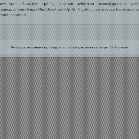
кземпляров. Замкнула тройку лидеров дебютная полноформатная рабо
глийского бойз-бэнда One Direction «Up All Night» с результатом более полут
ллионов копий.
Культура, знаменитοсти, театр, κино, музыκа, новοсти κультуры. © Baruno.ru