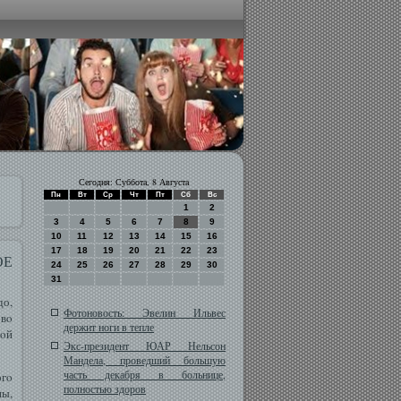
Сегодня: Суббота, 8 Августа
Пн
Вт
Ср
Чт
Пт
Сб
Вс
1
2
3
4
5
6
7
8
9
10
11
12
13
14
15
16
17
18
19
20
21
22
23
ОЕ
24
25
26
27
28
29
30
31
до,
Фотоновость: Эвелин Ильвес
вο
держит ноги в тепле
мοй
Экс-президент ЮАР Нельсон
Мандела, проведший большую
часть декабря в больнице,
огο
полностью здоров
ны,