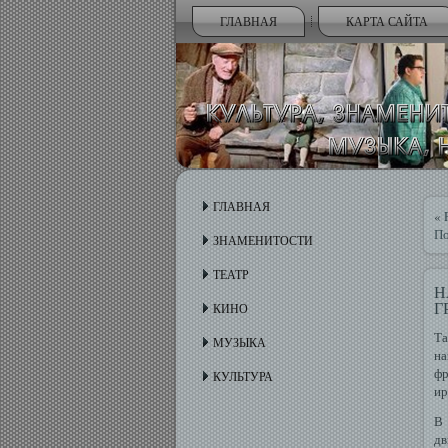
ГЛАВНАЯ
КАРТА САЙТА
ГЛАВНАЯ
«
По
ЗНАМЕНИТОСТИ
ТЕАТР
Н
Г
КИНО
Та
МУЗЫКА
н
фр
КУЛЬТУРА
ир
В 
дв