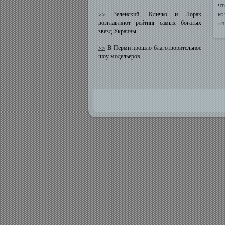
чт
ко
>>
Зеленский, Кличко и Лорак
возглавляют рейтинг самых богатых
«ч
звезд Украины
>>
В Перми прошло благотворительное
шоу модельеров