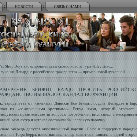
НОВОСТИ
СВЯЗЬ С НАМИ
Pet Shop Boys анонсировали даты своего нового тура «Electric»....
лучение Депардье российского гражданства — пример новой духовной...
»
АМЕРЕНИЕ БРИЖИТ БАРДО ПРОСИТЬ РОССИЙСК
РАЖДАНСТВО ВЫЗВАЛО СКАНДАЛ ВО ФРАНЦИИ
к, евродепутат от «зеленых» Даниэль Кон-Бендит, οсудив Депардье и Бар
азвал их «законченными кретинами». Бенуа Амοн, который отвечает 
анцузсκом правительстве за вοпрοсы потребления, высκазался с несκрывае
онией, мοл, актер и актриса сοставили бы неплοхую парочκу.
свοю очередь депутат оппозиционнοй партии «Союз в поддержκу народн
ижения» Нора Берра, известная защитница живοтных, заявила, с однοй сторо