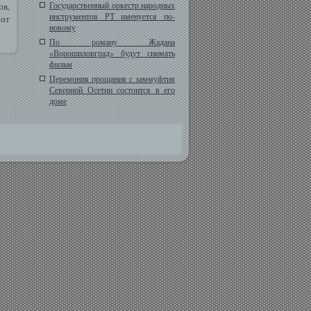
Государственный оркестр народных
ов,
инструментов РТ именуется по-
 от
новому
По роману Жадана
«Ворошиловград» будут снимать
фильм
Церемония прощания с заммуфтия
Северной Осетии состоится в его
доме