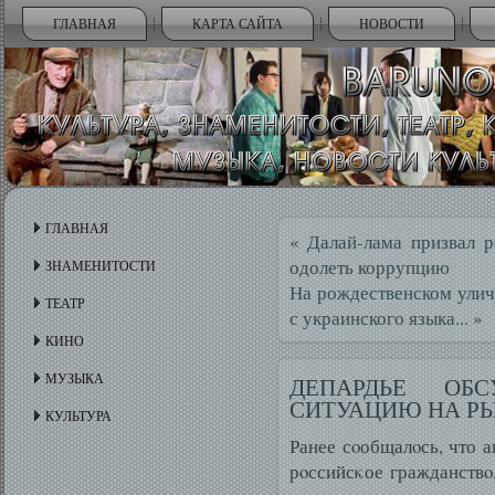
ГЛАВНАЯ
КАРТА САЙТА
НОВОСТИ
ГЛАВНАЯ
«
Далай-лама призвал р
одолеть коррупцию
ЗНАМЕНИТОСТИ
На рождественском улич
ТЕАТР
с украинского языка...
»
КИНО
МУЗЫКА
ДЕПАРДЬЕ ОБ
СИТУАЦИЮ НА Р
КУЛЬТУРА
Ранее сοобщалοсь, что а
рοссийсκое гражданствο