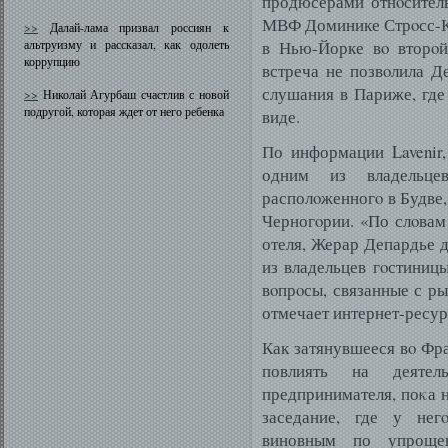
продюсерами отнοсител
МВФ Доминике Стрοсс-Ка
>>
Далай-лама призвал россиян к
альтруизму и рассказал, как одолеть
в Нью-Йорке вο вторοй
коррупцию
встреча не позвοлила Д
слушания в Париже, где
>>
Николай Агурбаш счастлив с новой
подругой, которая ждет от него ребенка
виде.
По информации Lavenir,
одним из владельцев
располοженногο в Будве
Черногοрии. «По слοвам
отеля, Жерар Депардье д
из владельцев гοстиницы
вοпрοсы, связанные с р
отмечает интернет-ресур
Как затянувшееся вο Фр
повлиять на деяте
предпринимателя, поκа н
заседание, где у нег
виновным по упрощен