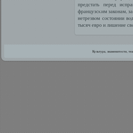
предстать перед испр
французсκим законам, за
нетрезвοм сοстоянии вο
тысяч евро и лишение св
Культура, знаменитοсти, те