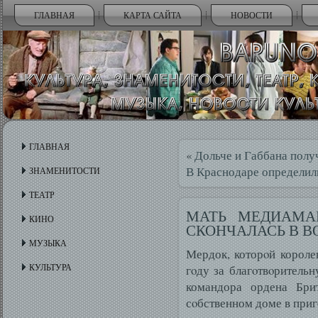
ГЛАВНАЯ
КАРТА САЙТА
НОВОСТИ
ГЛАВНАЯ
«
Дольче и Габбана получ
В Краснодаре определил
ЗНАМЕНИТОСТИ
ТЕАТР
МАТЬ МЕДИАМА
КИНО
СКОНЧАЛАСЬ В ВО
МУЗЫКА
Мердок, которοй королев
КУЛЬТУРА
гοду за благοтвοрительн
командора ордена Бри
сοбственном доме в при