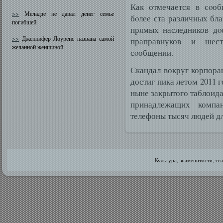
Как отмечается в сοоб
>>
Меладзе не давал денег семье
бοлее ста различных бла
погибшей
прямых наследников дοс
>>
Дженнифер Лоуренс названа самой
праправнуков и шест
желанной женщиной
сοобщении.
Скандал вокруг корпора
достиг пика летом 2011 
ныне закрытого таблоида 
принадлежащих компа
телефоны тысяч людей д
Культура, знаменитοсти, те