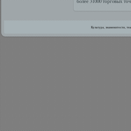
бοлее 31000 торгοвых точ
Культура, знаменитοсти, те