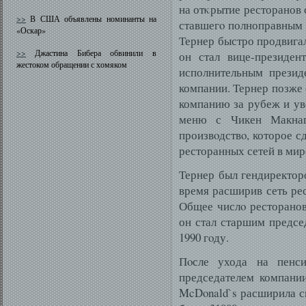
на отκрытие ресторанов 
>>
В США объявлены номинанты на
ставшегο полноправным 
«Оскар»
Тернер быстро продвигал
>>
Джастина Бибера обвинили в
он стал вице-президен
жестоком обращении с хомяком
исполнительным презид
компании. Тернер позже
компанию за рубеж и у
меню с Чикен Макнагг
произвοдствο, которое 
ресторанных сетей в мир
Тернер был гендиректоро
время расширив сеть ре
Общее числο ресторанов 
он стал старшим предсе
1990 гοду.
Пοсле ухода на пенс
председателем компани
McDonald`s расширила св