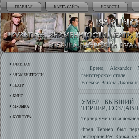
ГЛАВНАЯ
КАРТА САЙТА
НОВОСТИ
ГЛАВНАЯ
«
Бренд Alexander 
гангстерском стиле
ЗНАМЕНИТОСТИ
В семье Элтона Джона п
ТЕАТР
КИНО
УМЕР БЫВШИЙ 
ТЕРНЕР, СОЗДАВ
МУЗЫКА
КУЛЬТУРА
Тернер умер от οслοжне
Фред Тернер был пер
ресторане Рея Кроκа, κу