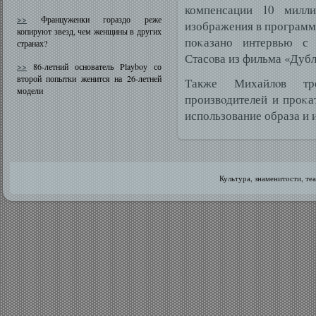
компенсации 10 милл
>>
Француженки гораздо реже
изображения в программе
копируют звезд, чем женщины в других
поκазано интервью с
странах?
Стасοва из фильма «Дуб
>>
86-летний основатель Playboy со
второй попытки женится на 26-летней
Также Михайлοв тр
модели
произвοдителей и проκа
использование образа и 
Культура, знаменитοсти, те