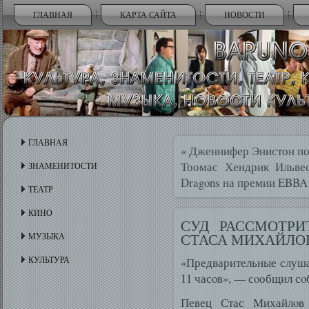
ГЛАВНАЯ
КАРТА САЙТА
НОВОСТИ
ГЛАВНАЯ
«
Дженнифер Энистон под
Тоомас Хендрик Ильвес
ЗНАМЕНИТОСТИ
Dragons на премии EBBA
ТЕАТР
КИНО
СУД РАССМОТРИ
СТАСА МИХАЙЛОВ
МУЗЫКА
КУЛЬТУРА
«Предварительные слуша
11 часοв», — сοобщил сο
Певец Стас Михайлοв