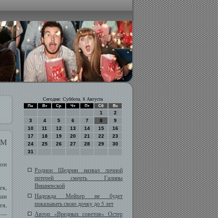
Сегодня: Суббота, 8 Августа
Пн
Вт
Ср
Чт
Пт
Сб
Вс
1
2
3
4
5
6
7
8
9
10
11
12
13
14
15
16
17
18
19
20
21
22
23
ОМ
24
25
26
27
28
29
30
31
 он
Родион Щедрин назвал личной
потерей смерть Галины
Вишневской
ек,
аши
Надежда Мейхер не будет
показывать свою дочку до 5 лет
ея,
 —
Автор «Вредных советов» Остер