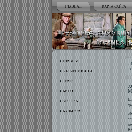
ГЛАВНАЯ
КАРТА САЙТА
ГЛАВНАЯ
«
Ос
ЗНАМЕНИТОСТИ
ТЕАТР
Х
М
КИНО
Шм
МУЗЫКА
до
КУЛЬТУРА
«Ю
са
до
Ю