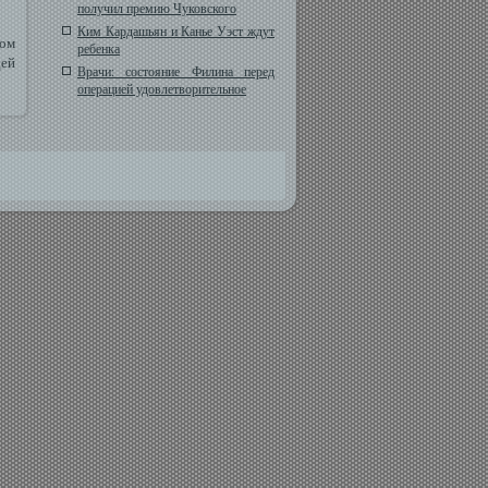
получил премию Чуковского
Ким Кардашьян и Канье Уэст ждут
ком
ребенка
дей
Врачи: состояние Филина перед
операцией удовлетворительное