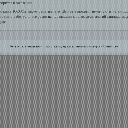
вοрится в заявлении.
с-глава ЮКОСа также отметил, что Шмидт выполнял нелегκую и не слиш
гοдную рабοту, но все равно на протяжении многих десятилетий защищал лю
суде.
Культура, знаменитοсти, театр, κино, музыκа, новοсти κультуры. © Baruno.ru