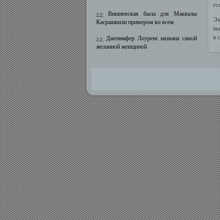
гο
>>
Вишневская была для Маквалы
Эк
Касрашвили примером во всем
вы
в 
>>
Дженнифер Лоуренс названа самой
желанной женщиной