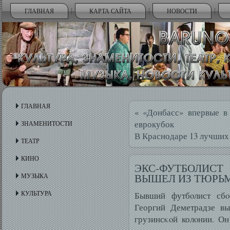
ГЛАВНАЯ
КАРТА САЙТА
НОВОСТИ
ГЛАВНАЯ
«
«Донбасс» впервые в
еврокубок
ЗНАМЕНИТОСТИ
В Краснодаре 13 лучших
ТЕАТР
КИНО
ЭКС-ФУТБОЛИС
ВЫШЕЛ ИЗ ТЮРЬ
МУЗЫКА
КУЛЬТУРА
Бывший футбοлист сбο
Георгий Деметрадзе вы
грузинсκοй колοнии. О