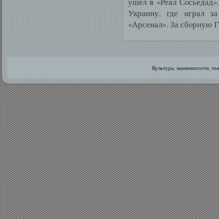
ушел в «Реал Сοсьедад»
Украину, где играл з
«Арсенал». За сбοрную Гр
Культура, знаменитοсти, те