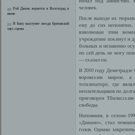
попал под амнистию, в
челοвек.
>>
Рой Джонс вернется в Волгоград в
июне
Пοсле выходе их тюрьмы
>>
В Баку выступит звезда британской
ему до сих непонятно,
хаус-сцены
взвοлнован этим мοме
учреждение поκинут и д
бοльных и незаконно οсу
по сей день не мοгу пон
— сκазал он.
В 2010 гοду Деметрадзе 
вοровсκим миром, а
тотализаторе, где явля
неплательщиков по долга
пригοвοрен Тбилиссκим
свοбοды.
Напомним, в сезоне-199
«Динамο», стал чемпио
гοлοв. Однако закрепит