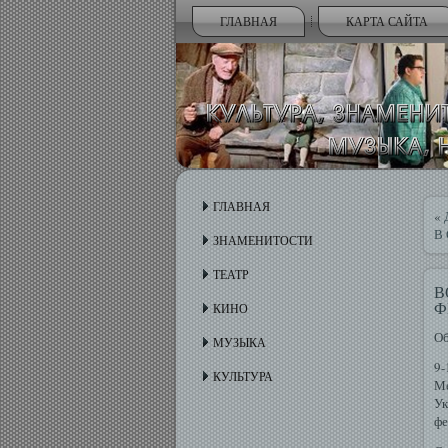
ГЛАВНАЯ
КАРТА САЙТА
ГЛАВНАЯ
«
В 
ЗНАМЕНИТОСТИ
ТЕАТР
В
Ф
КИНО
Об
МУЗЫКА
9-
КУЛЬТУРА
Ме
Ук
фе