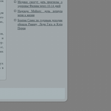
нок
Медики смогут дать прогнозы о
здоровье Филина через 10-14 дней
Надежда Мейхер: дочь вернула
для
меня к жизни
οгο
Бритни Спирс по годовым доходам
ях,
обошла Рианну, Леди Гага и Кэти
Перри
ов,
я и
ер-
κе,
κих
вух
а в