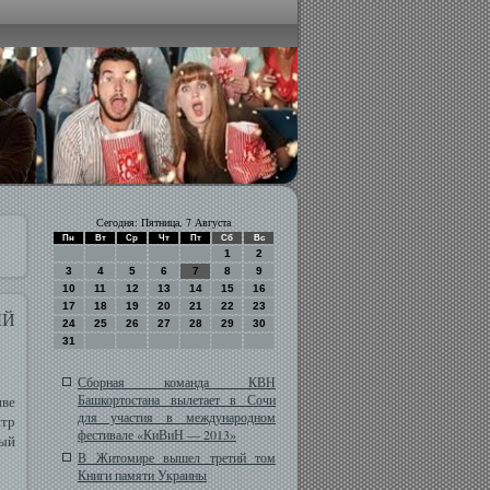
Сегодня: Пятница, 7 Августа
Пн
Вт
Ср
Чт
Пт
Сб
Вс
1
2
3
4
5
6
7
8
9
10
11
12
13
14
15
16
17
18
19
20
21
22
23
ЫЙ
24
25
26
27
28
29
30
31
Сборная команда КВН
Башкортостана вылетает в Сочи
ве
для участия в международном
нтр
фестивале «КиВиН — 2013»
ный
В Житомире вышел третий том
Книги памяти Украины