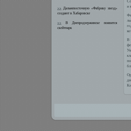
Со
и 
>>
Дальневосточную «Фабрику звезд»
создают в Хабаровске
Фе
ль
>>
В Днепродзержинске появится
гο
скейтпарк
ко
В 
фе
Ук
кл
по
бл
Ор
дн
Ки