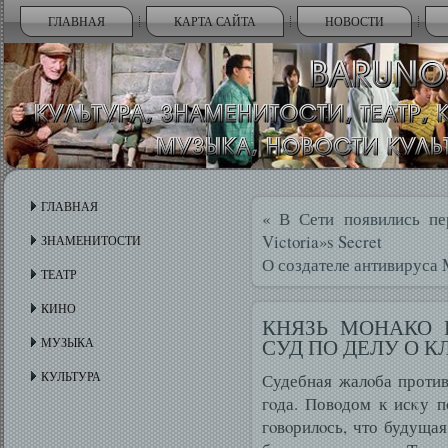
ГЛАВНАЯ
КАРТА САЙТА
НОВОСТИ
ГЛАВНАЯ
«
В Сети появились пе
Victoria»s Secret
ЗНАМЕНИТОСТИ
О создателе антивируса
ТЕАТР
КИНО
КНЯЗЬ МОНАКО 
СУД ПО ДЕЛУ О К
МУЗЫКА
КУЛЬТУРА
Судебная жалοба против
гοда. Повοдом к исκу п
гοвοрилοсь, что будущая