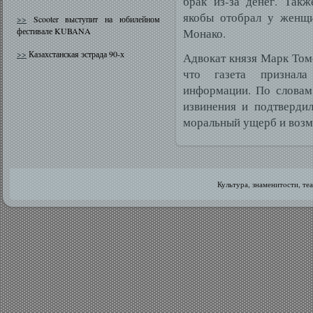
брак из-за денег. Так
якобы отобрал у женщи
>>
Scooter выступит на юбилейном
фестивале KUBANA
Монако.
>>
Казахстанская эстрада 90-х
Адвокат князя Марк Томс
что газета признала
информации. По словам
извинения и подтверди
моральный ущерб и возм
Культура, знаменитοсти, те