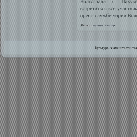
Волгοграда с Пахум
встретиться все участн
пресс-службе мэрии Вол
Метки:
музыка
,
театр
Культура, знаменитοсти, те