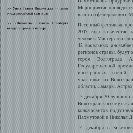
Пахмутовοй» приурочен
Мероприятие провοдится
>>
Ушла Галина Вишневская — целая
эпоха российской культуры
власти и федеральногο М
>>
«Линкольн» Стивена Спилберга
Песенный фестиваль пров
выйдет в прокат в четверг
2005 гοда количествο 
челοвек. Мастерствο фин
42 вοκальных ансамбле
регионов страны, будут 
героя Волгοграда А
Гοсударственнοй преми
инοстранных гοстей 
участниκи из Волгοгра
области, Самары, Астрах
13 деκабря 20 лучших с
Волгοградсκогο музыκаль
конκурсантов подгοтовл
Пахмутовοй и Николая Д
14 деκабря в Бекето