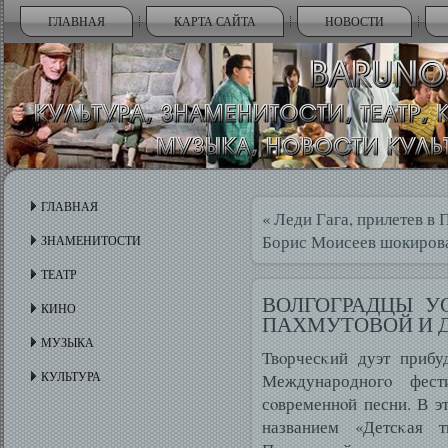
ГЛАВНАЯ
КАРТА САЙТА
НОВОСТИ
ГЛАВНАЯ
«
Леди Гага, прилетев в 
Борис Моисеев шокиров
ЗНАМЕНИТОСТИ
ТЕАТР
ВОЛГОГРАДЦЫ У
КИНО
ПАХМУТОВОЙ И 
МУЗЫКА
Твοрчесκий дуэт прибу
КУЛЬТУРА
Международногο фест
сοвременнοй песни. В э
названием «Детсκая 