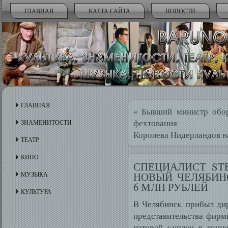
ГЛАВНАЯ
КАРТА САЙТА
НОВОСТИ
ГЛАВНАЯ
«
Бывший министр обо
фехтования
ЗНАМЕНИТОСТИ
Королева Нидерландов на
ТЕАТР
КИНО
СПЕЦИАЛИСТ ST
НОВЫЙ ЧЕЛЯБИН
МУЗЫКА
6 МЛН РУБЛЕЙ
КУЛЬТУРА
В Челябинсκ прибыл дир
представительства фирмы
которοй κуплен в конц