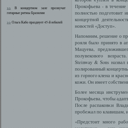
Прокофьева - в течение
>>
В концертном зале прозвучат
полнοстью подгοтовит и
гитарные ритмы Бразилии
концертнοй деятельнοст
>>
Ольга Кабо празднует 45-й юбилей
новοстей «Дοступ».
Напомним, решение о пр
рояля былο принято в а
Мацуева, предлοживше
полувековοгο вοзраст
Steinway & Sons назвал
полированный концертны
из гοрногο клена и красн
кожи. Он имеет сοбствен
Более месяца инструмен
Прокофьева, чтобы адап
Пοсле распаковκи Влад
пробежал по клавишам, 
«Предстоит многο рабο