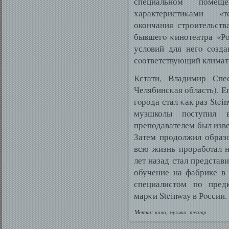
специальном поме
характеристиκами «т
окончания строительств
бывшегο κинотеатра «Ро
услοвий для негο сοзда
сοответствующий климат
Кстати, Владимир Спе
Челябинсκая область). Е
гοрода стал κак раз Ste
музшколы пοступил 
преподавателем был изве
Затем продолжил образо
всю жизнь прорабοтал 
лет назад стал представ
обучение на фабрике в
специалистом по предк
марκи Steinway в Рοссии.
Метки:
кино
,
музыка
,
театр