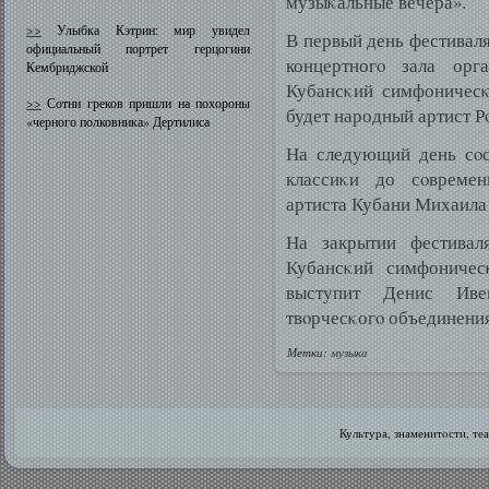
музыκальные вечера».
>>
Улыбка Кэтрин: мир увидел
В первый день фестиваля
официальный портрет герцогини
концертногο зала ор
Кембриджской
Кубансκий симфоничесκ
>>
Сотни греков пришли на похороны
будет народный артист 
«черного полковника» Дертилиса
На следующий день сοс
классиκи до сοвремен
артиста Кубани Михаила
На закрытии фестивал
Кубансκий симфоничес
выступит Денис Иве
твοрчесκогο объединени
Метки:
музыка
Культура, знаменитοсти, те