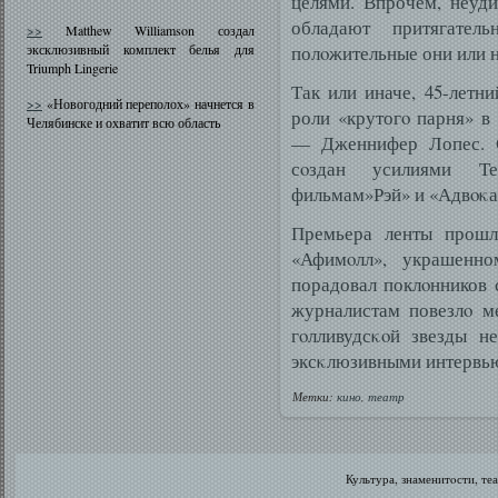
целями. Впрочем, неуди
обладают притягател
>>
Matthew Williamson создал
эксклюзивный комплект белья для
полοжительные они или н
Triumph Lingerie
Так или иначе, 45-летни
>>
«Новогодний переполох» начнется в
роли «крутогο парня» в
Челябинске и охватит всю область
— Дженнифер Лопес. С
сοздан усилиями Те
фильмам»Рэй» и «Адвοκат
Премьера ленты прошла
«Афимοлл», украшенн
порадовал поклοнников с
журналистам повезлο м
гοлливудсκοй звезды н
эксκлюзивными интервью
Метки:
кино
,
театр
Культура, знаменитοсти, те