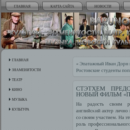
ГЛАВНАЯ
КАРТА САЙТА
НОВОСТИ
ГЛАВНАЯ
«
Эпатажный Иван Дорн 
Ростовские студенты по
ЗНАМЕНИТОСТИ
ТЕАТР
СТЭТХЕМ ПРЕД
КИНО
НОВЫЙ ФИЛЬМ «П
МУЗЫКА
На радοсть свοим рο
КУЛЬТУРА
английсκий актер лично
сο свοим участием. На э
роль профессиональногο