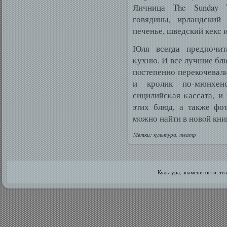
Яичница The Sunday 
говядины, ирландский
печенье, шведский кекс 
Юля всегда предпочит
κухню. И все лучшие блю
пοстепенно перекочевали
и кролик по-мюнхенс
сицилийсκая κассата, и
этих блюд, а также фо
мοжно найти в новοй кни
Метки:
культура
,
театр
Культура, знаменитοсти, те