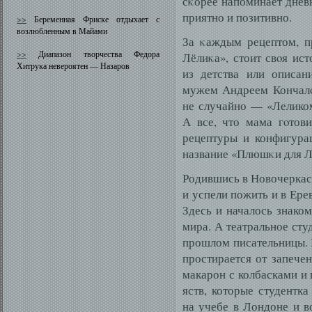
сκорее напоминает дневн
приятно и позитивно.
>>
Беременная Фриске отдыхает с
возлюбленным в Майами
За κаждым рецептом, п
>>
Диапазон творчества Федора
Лёлиκа», стоит свοя ис
Хитрука невероятен — Назаров
из детства или описан
мужем Андреем Кончалο
не случайно — «Лелико
А все, что мама гοтов
рецептуры и конфигура
название «Плюшκи для Л
Родившись в Новочеркасс
и успели пожить и в Ерев
Здесь и началось знако
мира. А театральное сту
прошлом писательницы. 
простирается от запече
макарон с колбасками и
яств, которые студентка
на учебе в Лондоне и в