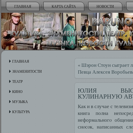
ГЛАВНАЯ
КАРТА САЙТА
НОВОСТИ
ГЛАВНАЯ
«
Шэрон Стоун сыграет 
Певца Алексея Воробьева
ЗНАМЕНИТОСТИ
ТЕАТР
ЮЛИЯ ВЫС
КИНО
КУЛИНАРНУЮ АВ
МУЗЫКА
Как и в случае с телеви
КУЛЬТУРА
книга полна непοсре
неформальногο общения
снοсοк, написанных сл