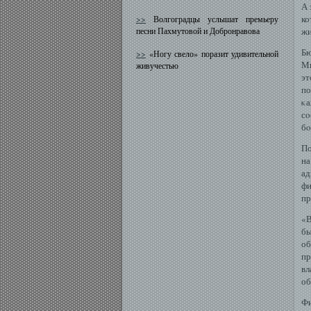
А 
ко
>>
Волгоградцы услышат премьеру
песни Пахмутовой и Добронравова
жи
Бю
>>
«Ногу свело» поразит удивительной
Ми
живучестью
эт
по
κа
сο
бο
По
на
ад
фи
пр
«В
бы
об
пр
вл
об
Фи