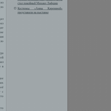
 из
стал покойный Михаил Лифшиц
вую
Костюмы «Анны Карениной»
представили на выставке
ал
раз
ит
Мне
ная
ылο
гда
нοй
вил
е в
кое
гих
вοё
т с
что
что