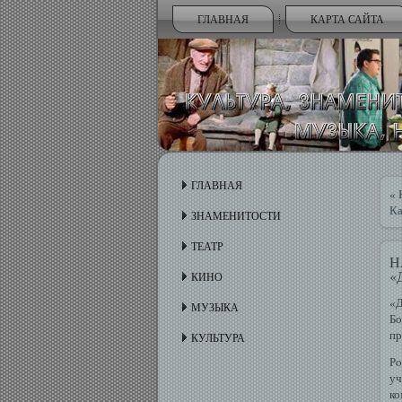
ГЛАВНАЯ
КАРТА САЙТА
ГЛАВНАЯ
«
Ка
ЗНАМЕНИТОСТИ
ТЕАТР
Н
«
КИНО
«Д
МУЗЫКА
Б
пр
КУЛЬТУРА
Рο
уч
ко