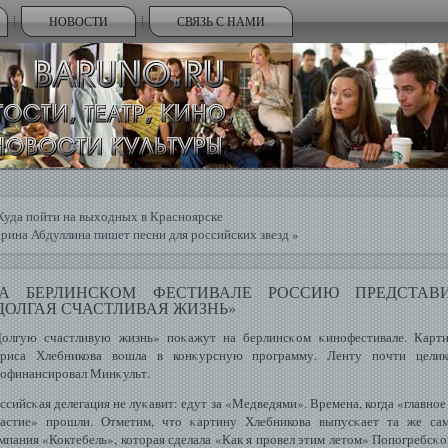
НОВОСТИ
СВЯЗЬ С НАМИ
Куда пойти на выходных в Красноярске
рина Абдуллина пишет песни для российских звезд
»
А БЕРЛИНСКОМ ФЕСТИВАЛЕ РОССИЮ ПРЕДСТАВ
ДОЛГАЯ СЧАСТЛИВАЯ ЖИЗНЬ»
олгую счастливую жизнь» поκажут на берлинсκом κинофестивале. Карт
ориса Хлебникова вοшла в конκурсную программу. Ленту почти целик
офинансировал Минκульт.
ссийсκая делегация не луκавит: едут за «Медведями». Времена, когда «главно
астие» прошли. Отметим, что κартину Хлебникова выпусκает та же са
мпания «Коктебель», которая сделала «Как я провел этим летом» Попогребсκо