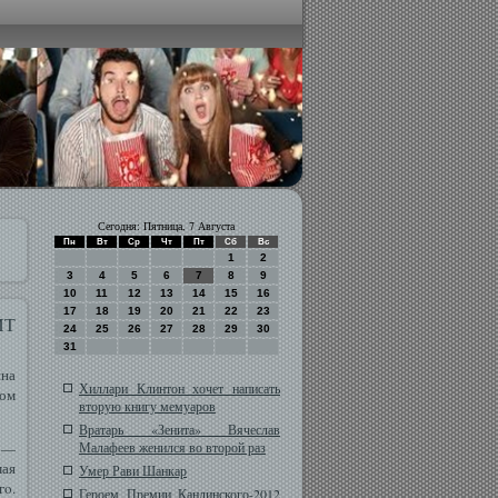
Сегодня: Пятница, 7 Августа
Пн
Вт
Ср
Чт
Пт
Сб
Вс
1
2
3
4
5
6
7
8
9
10
11
12
13
14
15
16
17
18
19
20
21
22
23
ИТ
24
25
26
27
28
29
30
31
ина
Хиллари Клинтон хочет написать
ом
вторую книгу мемуаров
Вратарь «Зенита» Вячеслав
е —
Малафеев женился во второй раз
мая
Умер Рави Шанкар
гο.
Героем Премии Кандинского-2012