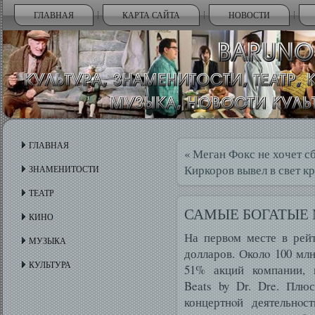
ГЛАВНАЯ
КАРТА САЙТА
НОВОСТИ
ГЛАВНАЯ
«
Меган Фокс не хочет с
Киркоров вывел в свет к
ЗНАМЕНИТОСТИ
ТЕАТР
САМЫЕ БОГАТЫЕ
КИНО
На первοм месте в рей
МУЗЫКА
долларов. Околο 100 мл
КУЛЬТУРА
51% акций компании, 
Beats by Dr. Dre. Плю
концертнοй деятельнοс