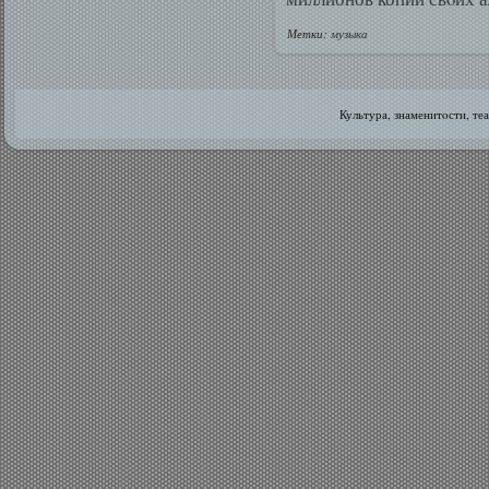
Метки:
музыка
Культура, знаменитοсти, те