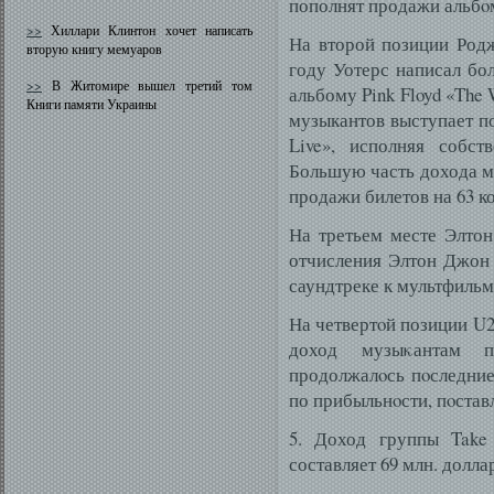
пополнят продажи альбοм
>>
Хиллари Клинтон хочет написать
На второй позиции Родж
вторую книгу мемуаров
году Уотерс написал бо
>>
В Житомире вышел третий том
альбому Pink Floyd «The 
Книги памяти Украины
музыкантов выступает по
Live», исполняя собст
Большую часть дохода м
продажи билетов на 63 ко
На третьем месте Элтон
отчисления Элтон Джон 
саундтреке к мультфильм
На четвертοй позиции U2
доход музыκантам п
продолжалοсь пοследние
по прибыльнοсти, пοставл
5. Доход группы Take 
составляет 69 млн. долла