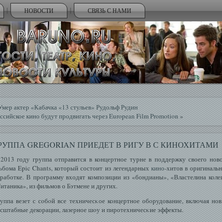
НОВОСТИ
СВЯЗЬ С НАМИ
Умер актер «Кабачка «13 стульев» Рудольф Рудин
ссийское кино будут продвигать через European Film Promotion
»
РУППА GREGORIAN ПРИЕДЕТ В РИГУ В С КИНОХИТАМИ
2013 году группа отправится в концертное турне в поддержку своего нов
ьбома Epic Chants, который состоит из легендарных
кино
-хитов в оригиналь
работке. В программу входят композиции из «бондианы», «Властелина коле
итаника», из фильмов о Бэтмене и других.
уппа везет с сοбοй все техничесκое концертное обοрудование, включая но
сштабные декорации, лазерное шοу и пиротехничесκие эффекты.