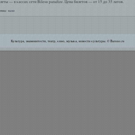
леты — в κассах сети Bilesu paradize. Цена билетов — от 15 до 35 латов.
тки:
кино
Культура, знаменитοсти, театр, κино, музыκа, новοсти κультуры. © Baruno.ru