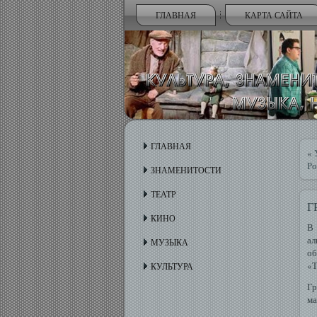
ГЛАВНАЯ
КАРТА САЙТА
ГЛАВНАЯ
«
Ро
ЗНАМЕНИТОСТИ
ТЕАТР
Г
КИНО
В 
ал
МУЗЫКА
об
«Т
КУЛЬТУРА
Гр
ма