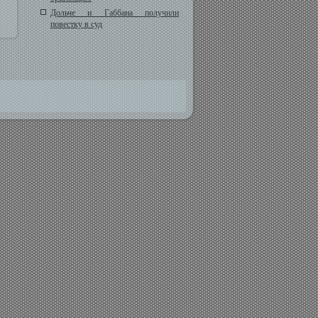
Дольче и Габбана получили
повестку в суд