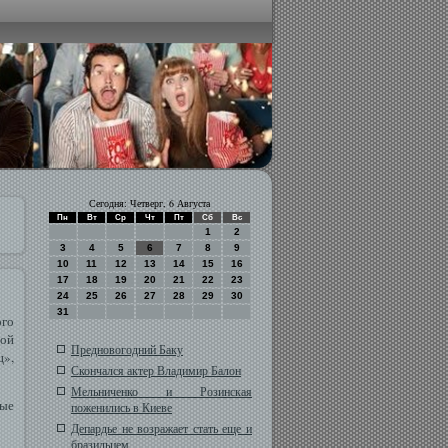
Сегодня: Четверг, 6 Августа
Пн
Вт
Ср
Чт
Пт
Сб
Вс
1
2
3
4
5
6
7
8
9
10
11
12
13
14
15
16
17
18
19
20
21
22
23
24
25
26
27
28
29
30
31
ого
ной
Предновогодний Баку
ц»,
Скончался актер Владимир Балон
Мельниченко и Розинская
вые
поженились в Киеве
Депардье не возражает стать еще и
бразильцем