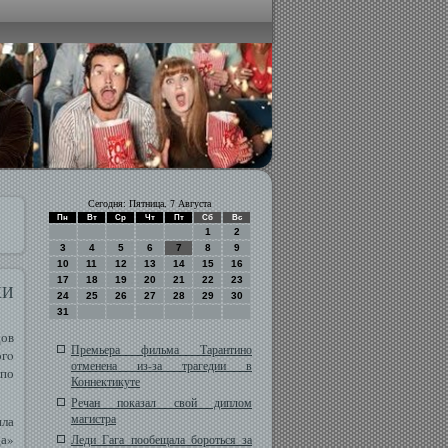
Сегодня: Пятница, 7 Августа
Пн
Вт
Ср
Чт
Пт
Сб
Вс
1
2
3
4
5
6
7
8
9
10
11
12
13
14
15
16
17
18
19
20
21
22
23
КИ
24
25
26
27
28
29
30
31
дов
Премьера фильма Тарантино
огο
отменена из-за трагедии в
 по
Коннектикуте
Речан показал свой диплом
магистра
ила
да»
Леди Гага пообещала бороться за