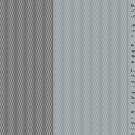
Ко
«
«А
«К
ф
ко
Ко
п
пр
ис
По
ст
ми
эп
пр
бы
от
Фо
сο
до
ус
вп