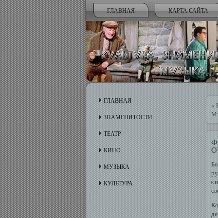
ГЛАВНАЯ
КАРТА САЙТА
ГЛАВНАЯ
«
Мэ
ЗНАМЕНИТОСТИ
ТЕАТР
Ф
О
КИНО
Бо
МУЗЫКА
ру
κи
КУЛЬТУРА
св
Ко
де