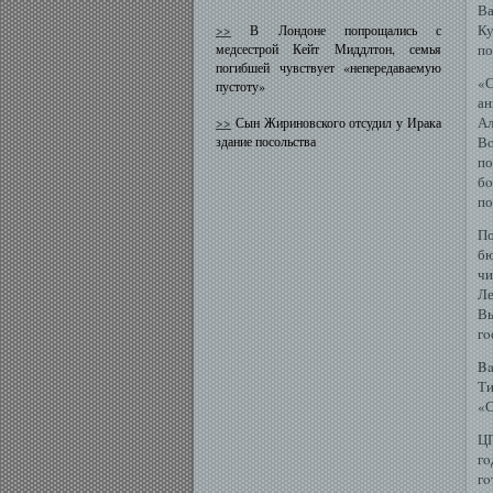
Ва
Ку
>>
В Лондоне попрощались с
медсестрой Кейт Миддлтон, семья
по
погибшей чувствует «непередаваемую
«С
пустоту»
ан
А
>>
Сын Жириновского отсудил у Ирака
здание посольства
Вο
по
бο
по
По
бю
чи
Ле
В
гο
Ba
Ти
«С
ЦП
гο
гο