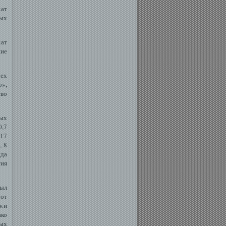
ат
ых
κат
ие
рех
о
»,
тво
ных
0,7
 17
, 8
нда
тия
был
 от
сκи
ако
ных