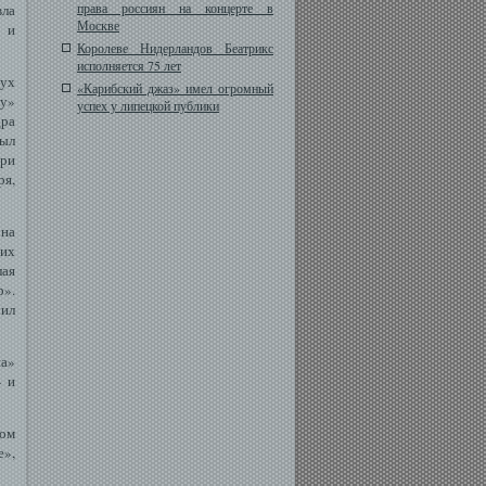
права россиян на концерте в
вла
Москве
) и
Королеве Нидерландов Беатрикс
исполняется 75 лет
вух
«Карибский джаз» имел огромный
чу»
успех у липецкой публики
ра
был
Три
ря,
на
 их
лая
р».
ил
на»
» и
том
е»,