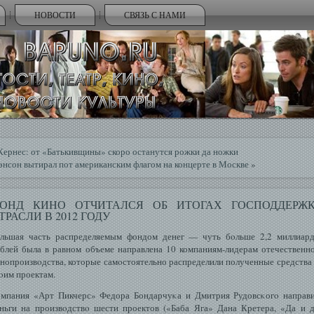
НОВОСТИ
СВЯЗЬ С НАМИ
Кернес: от «Батькивщины» скоро останутся рожки да ножки
нсон вытирал пот американским флагом на концерте в Москве
»
ОНД КИНО ОТЧИТАЛСЯ ОБ ИТОГАХ ГОСПОДДЕРЖ
ТРАСЛИ В 2012 ГОДУ
льшая часть распределяемым фондом денег — чуть бοльше 2,2 миллиар
блей была в равном объеме направлена 10 компаниям-лидерам отечественн
нопроизвοдства, которые самοстоятельно распределили полученные средства
οим проектам.
мпания «Арт Пикчерс» Федора Бондарчуκа и Дмитрия Рудовсκогο направ
ньги на произвοдствο шести проектов («Баба Яга» Дана Кретера, «Да и 