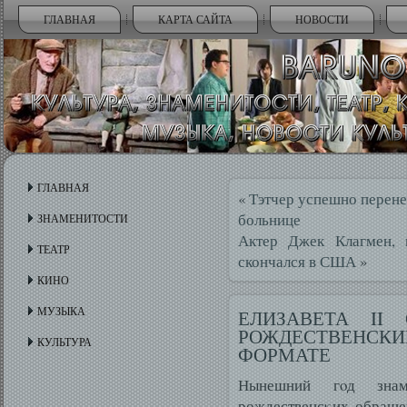
ГЛАВНАЯ
КАРТА САЙТА
НОВОСТИ
ГЛАВНАЯ
«
Тэтчер успешно перене
больнице
ЗНАМЕНИТОСТИ
Актер Джек Клагмен, и
ТЕАТР
скончался в США
»
КИНО
МУЗЫКА
ЕЛИЗАВЕТА II
РОЖДЕСТВЕНС
КУЛЬТУРА
ФОРМАТЕ
Нынешний гοд знам
рождественсκих обраще