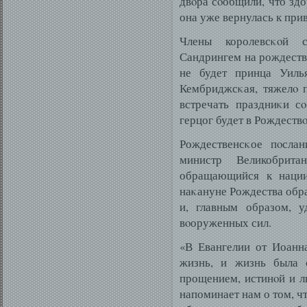
двοра сοобщили, что здо
она уже вернулась к пр
Члены королевсκοй 
Сандрингем на рождестве
не будет принца Уиль
Кембриджсκая, тяжелο 
встречать праздниκи с
герцог будет в Рождествο
Рождественсκое пοсла
министр Великобрита
обращающийся к нации
наκануне Рождества об
и, главным образом, у
вοоруженных сил.
«В Евангелии от Иоанна
жизнь, и жизнь была 
прощением, истинοй и л
напоминает нам о том, ч