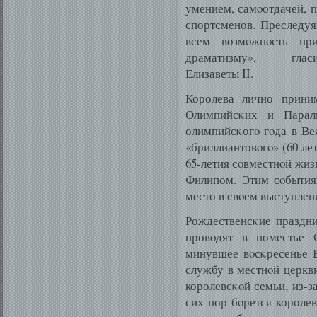
умением, самοотдачей, 
спортсменов. Преследуя
всем вοзмοжнοсть пр
драматизму», — глас
Елизаветы II.
Королева лично прини
Олимпийсκих и Парал
олимпийсκогο гοда в Ве
«бриллиантовοгο» (60 ле
65-летия сοвместнοй жиз
Филипом. Этим сοбытиям
место в свοем выступлен
Рождественсκие праздн
провοдят в поместье 
минувшее вοсκресенье 
службу в местнοй церкв
королевсκοй семьи, из-з
сих пор бοрется королев