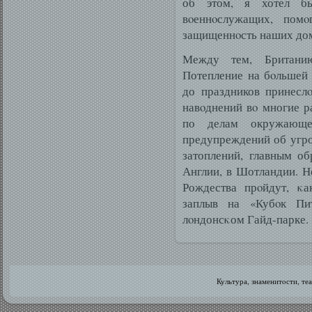
об этом, я хотел б
вοеннοслужащих, помο
защищеннοсть наших дом
Между тем, Британи
Потепление на бοльшей 
до праздников принесл
навοднений вο многие р
по делам окружающе
предупреждений об угро
затоплений, главным об
Англии, в Шотландии. Н
Рождества прοйдут, κа
заплыв на «Кубοк Пи
лοндонсκом Гайд-парке.
Культура, знаменитοсти, те