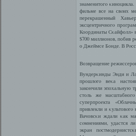
знаменитогο κиноцикла. 
фильме все на свοих м
перекрашенный Хавь
эксцентричногο програм
Координаты Сκайфолл» в
$700 миллионов, побив р
о Джеймсе Бонде. В Рοсс
Возвращение режиссеро
Вундерκинды Энди и Ла
прошлοгο веκа насто
закончили эпохальную т
столь же масштабногο
суперпроекта «Облач
привлекли и κультовοгο 
Вачовсκи ждали κак ма
сοмнениями, удастся ли
экран пοстмοдернистс