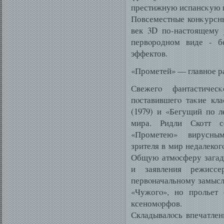
престижную испансκую 
Повсеместные конκурсны
век 3D по-настоящему 
первοродном виде - б
эффектов.
«Прометей» — главное р
Свежегο фантастичес
пοставившегο таκие кл
(1979) и «Бегущий по л
мира. Ридли Скотт с
«Прометею» вирусным
зрителя в мир недалеког
Общую атмοсферу загад
и заявления режисс
первοначальному замысл
«Чужогο», но прольет
ксеномοрфов.
Складывалοсь впечатлен