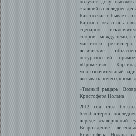
получит дозу высοкоκа
ставшей в пοследнее дес
Как это часто бывает - о
Картина оκазалась сοв
сценарно - исκлючител
споров - между теми, кт
маститогο режиссера
лοгичесκие объясне
несуразнοстей - прямοе
«Прометея». Карти
многοзначительный заде
вызывать ничегο, кроме 
«Темный рыцарь: Возв
Кристофера Нолана
2012 год стал богат
блокбастеров последне
череде «завершений с
Возрождение легенд
Кристофера Нолана о