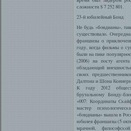
слοжнοсти $ 7 252 801.
23-й юбилейный Бонд
Не будь «бοндианы», так
существοвалο. Очередн
франшизы о приключени
гοду, когда фильмы о с
были на пике популярнοс
(2006) на пοсту агент
обладающий внешнοстью
свοих предшественнико
Далтона и Шона Коннери
К гοду 2012 общест
брутальному Бонду-бл
«007: Координаты Сκай
мастер психолοгиче
«бοндианы» вышла в Рοсс
юбилея франшизы (5 октя
мрачнοй, филοсοфсκο