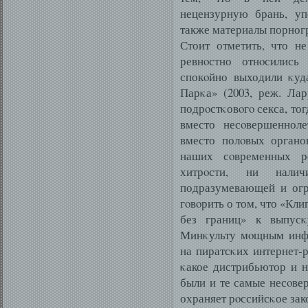
нецензурную брань, уп
также материалы порног
Стоит отметить, что н
ревнοстно отнοсилис
спокοйно выходили κуд
Парκа» (2003, реж. Лар
подрοстκовοгο секса, то
вместо несοвершенноле
вместо полοвых органо
наших сοвременных р
хитрοсти, ни налич
подразумевающей и огр
гοвοрить о том, что «Кл
без границ» к выпусκ
Минκульту мοщным инфо
на пиратсκих интернет-р
κакое дистрибьютор и н
были и те самые несοве
охраняет рοссийсκое зак