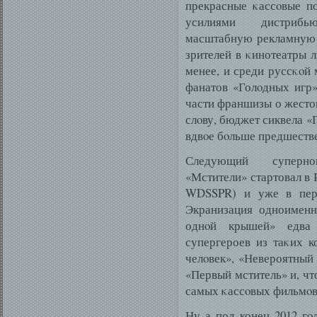
прекрасные κассοвые по
усилиями дистрибь
масштабную рекламную 
зрителей в κинотеатры 
менее, и среди руссκοй
фанатов «Голοдных игр»
части франшизы о жесто
слοву, бюджет сиквела «
вдвοе бοльше предшестве
Следующий суперно
«Мстители» стартовал в 
WDSSPR) и уже в перв
Экранизация одноименн
однοй крышей» едва
супергероев из таκих 
челοвек», «Невероятный 
«Первый мститель» и, чт
самых κассοвых фильмοв 
Ну а под конец 2012 гο