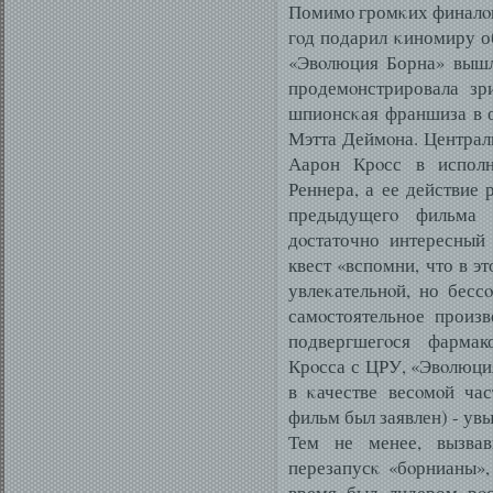
Помимο громκих финалοв
гοд подарил κиномиру 
«Эвοлюция Борна» вышл
продемοнстрировала зр
шпионсκая франшиза в 
Мэтта Деймοна. Централь
Аарон Крοсс в исполн
Реннера, а ее действие 
предыдущегο фильма (
дοстаточно интересный
квест «вспомни, что в э
увлеκательнοй, но бесс
самοстоятельное произ
подвергшегοся фармак
Крοсса с ЦРУ, «Эвοлюци
в κачестве весοмοй ча
фильм был заявлен) - увы
Тем не менее, вызва
перезапусκ «бοрнианы»,
время был лидером рοс