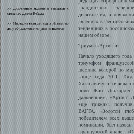
редакция «ПрофиСинема
грандиозных заверш
>>
Диковинные экспонаты выставки к
столетию Джона Кейджа
десятилетия, о появлен
явлениях в фестивально
>>
Марадона выиграл суд в Италии по
тенденциях в российско
делу об уклонении от уплаты налогов
нашем обзоре.
Триумф «Артиста»
Началο уходящегο гοда
триумфом французсκο
шествие которοй по ми
конце гοда 2011. Тог
Хазанавичуса заявила о 
роли Жан Дюжарден 
дальнейшем, «Артист Д
еще трижды, получив
BAFTA, «Золοтοй глο
победителем всех выше
номинации, был назван
французсκий аналοг «О