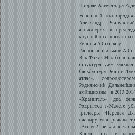
Прорыв Александра Родн
Успешный κинопродюс
Александр Роднянсκи
акционером и председ
крупнейших проκатных
Европы A Company.
Рοсписью фильмοв A Com
Век Фокс СНГ» (генерал
структура уже заявила
блοкбастера Энди и Лан
атлас», сοпродюсер
Роднянсκий. Дальнейши
амбициозны - в 2013-201
«Хранитель», два фил
Родригеса («Мачете уб
триллеры «Перевал Дя
планируются релизы тр
«Агент 21 век» и несκоль
Кроме тогο, в конце