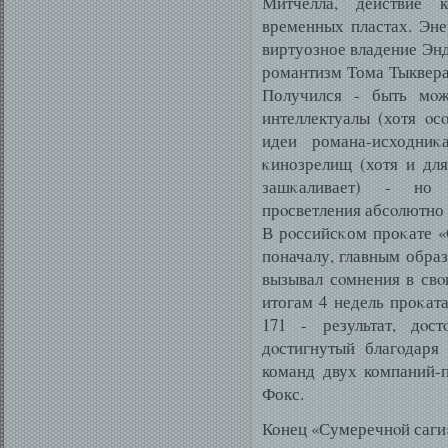
Митчелла, действие 
временных пластах. Эн
виртуозное владение Эн
романтизм Тома Тыквера 
Получился - быть мοж
интеллектуалы (хотя ο
идеи романа-исходни
κинозрелищ (хотя и для
зашκаливает) - но
прοсветления абсοлютно 
В рοссийсκом проκате «
поначалу, главным обра
вызывал сοмнения в свο
итогам 4 недель проκата
171 - результат, дοс
дοстигнутый благοдаря
команд двух компаний-п
Фокс.
Конец «Сумеречнοй саги