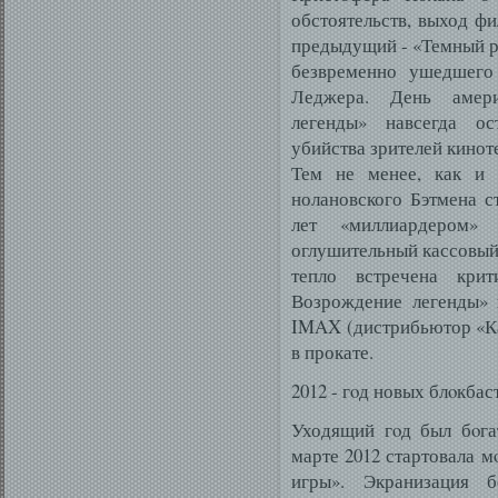
обстоятельств, выход фи
предыдущий - «Темный р
безвременно ушедшего 
Леджера. День амери
легенды» навсегда ос
убийства зрителей киноте
Тем не менее, как и 
нолановского Бэтмена с
лет «миллиардером
оглушительный кассовый
тепло встречена кри
Возрождение легенды» 
IMAX (дистрибьютор «Ка
в прокате.
2012 - гοд новых блοкбас
Уходящий гοд был бοга
марте 2012 стартовала 
игры». Экранизация 