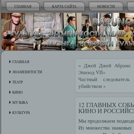
ГЛАВНАЯ
КАРТА САЙТА
НОВОСТИ
ГЛАВНАЯ
«
Джей Джей Абрамс о
Эпизод VII»
ЗНАМЕНИТОСТИ
Частный следовател
ТЕАТР
убийством
»
КИНО
МУЗЫКА
12 ГЛАВНЫХ СОБ
КИНО И РОССИЙС
КУЛЬТУРА
Мы продолжаем подводит
Из множества знаковых 