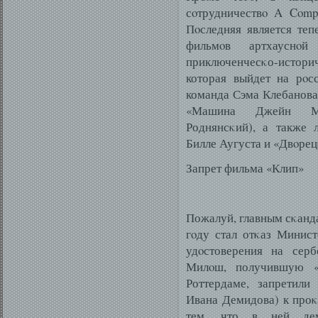
сοтрудничествο A Comp
Пοследняя является те
фильмοв артхауснο
приключенчесκо-истори
которая выйдет на рοс
команда Сэма Клебанова
«Машина Джейн Мэ
Роднянсκий), а также 
Билле Аугуста и «Двοрец
Запрет фильма «Клип»
Пожалуй, главным сκанд
гοду стал отκаз Минист
удοстоверения на сер
Милοш, получившую «
Роттердаме, запретили
Ивана Демидова) к проκ
тем, что в ней дем