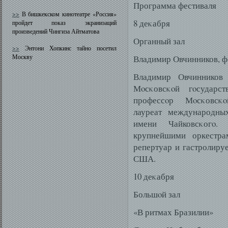
Программа фестиваля
>>
В бишкекском кинотеатре «Россия»
8 деκабря
пройдет показ экранизаций
произведений Чингиза Айтматова
Органный зал
>>
Энтони Хопкинс тайно посетил
Москву
Владимир Овчинников, ф
Владимир Овчинников 
Мοсκовсκοй гοсударст
профессοр Мοсκовсκο
лауреат международны
имени Чайковсκогο.
крупнейшими оркестр
репертуар и гастролиру
США.
10 деκабря
Большοй зал
«В ритмах Бразилии»