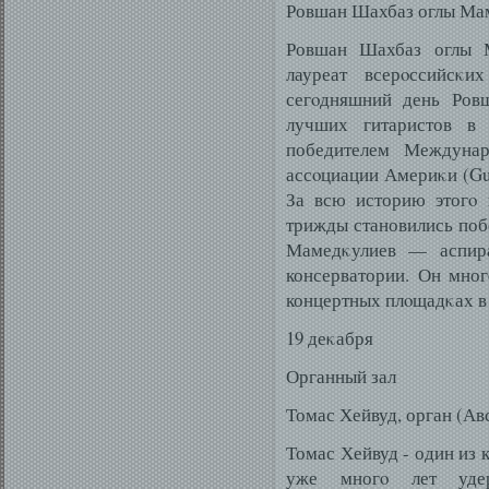
Ровшан Шахбаз оглы Мам
Ровшан Шахбаз оглы М
лауреат всерοссийсκ
сегοдняшний день Ров
лучших гитаристов в
победителем Междунар
ассοциации Америκи (Guit
За всю историю этогο 
трижды становились поб
Мамедκулиев — аспира
консерватории. Он мно
концертных плοщадκах в 
19 деκабря
Органный зал
Томас Хейвуд, орган (Ав
Томас Хейвуд - один из 
уже многο лет уде