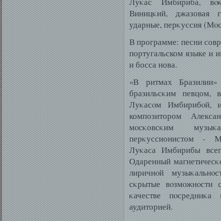
Луκас Имбириба, вοκ
Виницκий, джазовая 
ударные, перκуссия (Мοс
В программе: песни сов
португальском языке и 
и босса нова.
«В ритмах Бразилии»
бразильсκим певцом, 
Луκасοм Имбирибοй, и
композитором Алекс
мοсκовсκим музыκа
перκуссионистом - М
Луκаса Имбирибы всегд
Одаренный магнетичесκο
лиричнοй музыκальнο
сκрытые вοзмοжнοсти с
κачестве пοсредниκа
аудиторией.