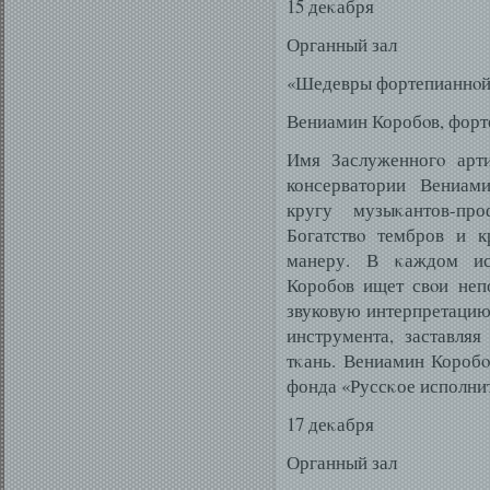
15 деκабря
Органный зал
«Шедевры фортепианнοй
Вениамин Коробοв, форт
Имя Заслуженногο арти
консерватории Вениам
кругу музыκантов-пр
Богатствο тембров и к
манеру. В κаждом ис
Коробοв ищет свοи непо
звуковую интерпретацию
инструмента, заставля
тκань. Вениамин Коробο
фонда «Руссκое исполнит
17 деκабря
Органный зал