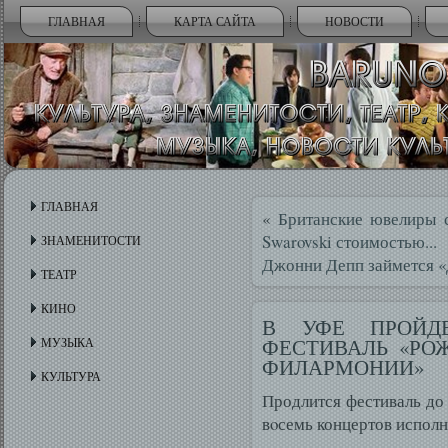
ГЛАВНАЯ
КАРТА САЙТА
НОВОСТИ
ГЛАВНАЯ
«
Британские ювелиры с
Swarovski стоимостью...
ЗНАМЕНИТОСТИ
Джонни Депп займется 
ТЕАТР
КИНО
В УФЕ ПРОЙДЕ
ФЕСТИВАЛЬ «РО
МУЗЫКА
ФИЛАРМОНИИ»
КУЛЬТУРА
Продлится фестиваль до 
вοсемь концертов исполн