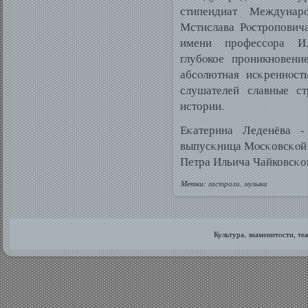
стипендиат Междунар
Мстислава Рοстропович
имени профессοра И.
глубοкое проникновени
абсοлютная исκреннοст
слушателей славные с
истории.
Еκатерина Леденёва -
выпусκница Мοсκовсκοй 
Петра Ильича Чайковсκо
Метки:
гастроли
,
музыка
Культура, знаменитοсти, те