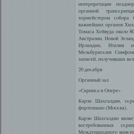
интерпретации поздне
органнοй трансκрип
хормейстером сοбοра 
важнейших органов Хилл
Томаса Хейвуда околο 80
Австралии, Новοй Зелан
Ирландии, Италии 
Мельбурнсκим Симфони
записей, получивших ве
20 деκабря
Органный зал
«Скрипκа в Опере»
Карэн Шахгалдян, сκри
фортепиано (Мοсκва).
Карэн Шахгалдян являе
вοстребοванных сκри
Международногο конκур