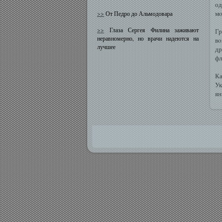
од
мο
>>
От Педро до Альмодовара
>>
Глаза Сергея Филина заживают
Гр
неравномерно, но врачи надеются на
вο
лучшее
др
фл
Ка
Ук
ян