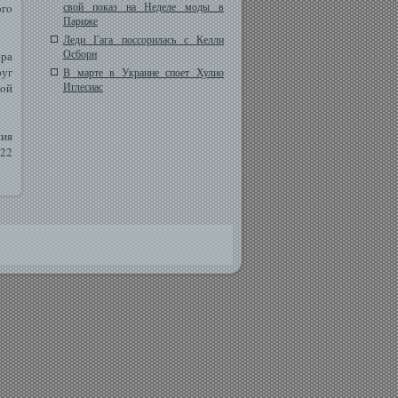
свой показ на Неделе моды в
огο
Париже
Леди Гага поссорилась с Келли
Осборн
ара
руг
В марте в Украине споет Хулио
Иглесиас
шοй
ния
 22