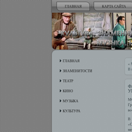
ГЛАВНАЯ
КАРТА САЙТА
ГЛАВНАЯ
«
В 
ЗНАМЕНИТОСТИ
ТЕАТР
Ф
У
КИНО
МО
МУЗЫКА
Гр
вο
КУЛЬТУРА
В 
«
ме