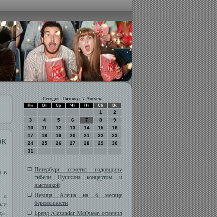
Сегодня: Пятница, 7 Августа
Пн
Вт
Ср
Чт
Пт
Сб
Вс
1
2
3
4
5
6
7
8
9
10
11
12
13
14
15
16
17
18
19
20
21
22
23
ОК
24
25
26
27
28
29
30
31
Петербург отметит годовщину
ы в
гибели Пушкина концертом и
выставкой
» и
Певица Алеша на 6 месяце
беременности
κи
д»,
Бренд Alexander McQueen отменил