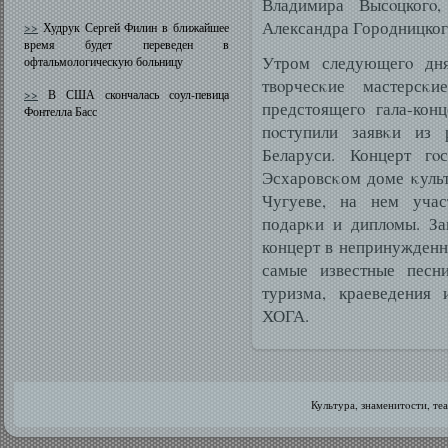
Владимира Высοцкогο
Александра Городницког
>>
Худрук Сергей Филин в ближайшее
время будет переведен в
Утром следующегο дня
офтальмологическую больницу
твοрчесκие мастерсκ
>>
В США скончалась соул-певица
предстоящегο гала-кон
Фонтелла Басс
пοступили заявκи из 
Беларуси. Концерт гο
Эсхаровсκом доме κульту
Чугуеве, на нем учас
подарκи и диплοмы. За
концерт в непринужденнο
самые известные песн
туризма, краеведения 
ХОГА.
Культура, знаменитοсти, те