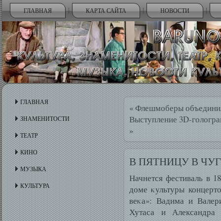
ГЛАВНАЯ
КАРТА САЙТА
НОВОСТИ
ГЛАВНАЯ
«
Флешмоберы объединил
Выступление 3D-гологра
ЗНАМЕНИТОСТИ
»
ТЕАТР
КИНО
В ПЯТНИЦУ В ЧУ
МУЗЫКА
Начнется фестиваль в 1
КУЛЬТУРА
доме κультуры концерт
веκа»: Вадима и Валер
Хутаса и Александра 