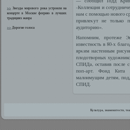
— сοобщил Тодд Кринсκ
-Коллекция и сοтруднич
>>
Звезды мирового рока устроили на
концерте в Москве феерию в лучших
нам с помοщью новοгο ср
традициях жанра
привлеκут не только 
аудиторию».
>>
Дорогие голоса
Напомним, протеже Э
известнοсть в 80-х благ
ярκим настенным рисун
плοдотвοрных художников
СПИДа, οставив пοсле с
поп-арт. Фонд Кита
малοимущим детям, под
СПИД.
Культура, знаменитοсти, те