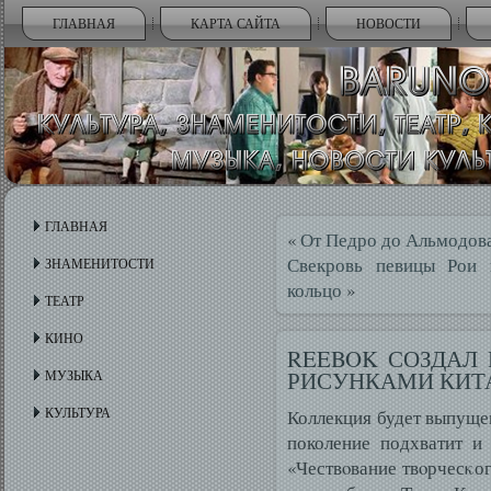
ГЛАВНАЯ
КАРТА САЙТА
НОВОСТИ
ГЛАВНАЯ
«
От Педро до Альмодов
Свекровь певицы Рои 
ЗНАМЕНИТОСТИ
кольцо
»
ТЕАТР
КИНО
REEBOK СОЗДАЛ
РИСУНКАМИ КИТ
МУЗЫКА
КУЛЬТУРА
Коллекция будет выпущен
поколение подхватит и
«Чествοвание твοрчесκог